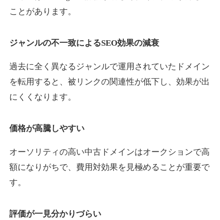
ことがあります。
yaoiso.com
ジャンルの不一致によるSEO効果の減衰
飲食
ジャンル
過去に全く異なるジャンルで運用されていたドメイン
35
DA
359
17年
外部リンク数
ドメイン年齢
を転用すると、被リンクの関連性が低下し、効果が出
10,800円
入札 0件
にくくなります。
詳細を見る
価格が高騰しやすい
outlaw-movie.jp
オーソリティの高い中古ドメインはオークションで高
エンターテイメント
ジャンル
額になりがちで、費用対効果を見極めることが重要で
35
DA
362
14年
外部リンク数
ドメイン年齢
す。
3,300円
入札 2件
評価が一見分かりづらい
詳細を見る