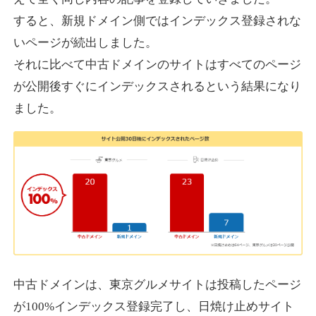
すると、新規ドメイン側ではインデックス登録されな
いページが続出しました。
designcrave.com
それに比べて中古ドメインのサイトはすべてのページ
その他
ジャンル
が公開後すぐにインデックスされるという結果になり
38
DA
1377
18年
外部リンク数
ドメイン年齢
ました。
10,800円
入札 0件
詳細を見る
actagainstaids.com
その他
ジャンル
38
DA
527
26年
外部リンク数
ドメイン年齢
10,800円
入札 0件
中古ドメインは、東京グルメサイトは投稿したページ
が100%インデックス登録完了し、日焼け止めサイト
詳細を見る