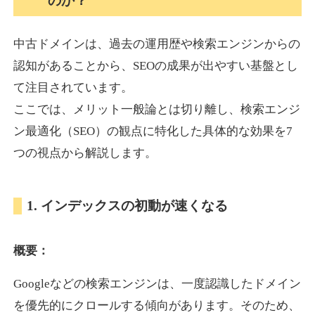
のか？
中古ドメインは、過去の運用歴や検索エンジンからの
akagi-yama.jp
認知があることから、SEOの成果が出やすい基盤とし
旅行
ジャンル
て注目されています。
35
DA
1004
15年
外部リンク数
ドメイン年齢
ここでは、メリット一般論とは切り離し、検索エンジ
3,300円
入札 2件
ン最適化（SEO）の観点に特化した具体的な効果を7
詳細を見る
つの視点から解説します。
2chnavi.net
1. インデックスの初動が速くなる
その他
ジャンル
概要：
35
DA
3998
20年
外部リンク数
ドメイン年齢
Googleなどの検索エンジンは、一度認識したドメイン
11,100円
入札 1件
を優先的にクロールする傾向があります。そのため、
詳細を見る