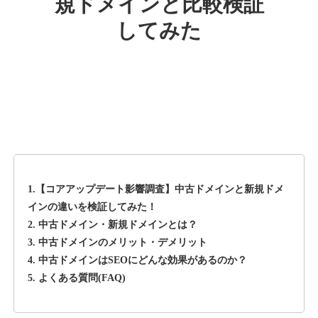
規ドメインと比較検証
してみた
rageboy.com
その他
ジャンル
42
DA
1724
29年
外部リンク数
ドメイン年齢
10,800円
入札 0件
詳細を見る
1.【コアアップデート影響調査】中古ドメインと新規ドメ
sug-web.jp
インの違いを検証してみた！
2. 中古ドメイン・新規ドメインとは？
その他
ジャンル
3. 中古ドメインのメリット・デメリット
42
DA
740
13年
外部リンク数
ドメイン年齢
4. 中古ドメインはSEOにどんな効果があるのか？
5. よくある質問(FAQ)
3,300円
入札 2件
詳細を見る