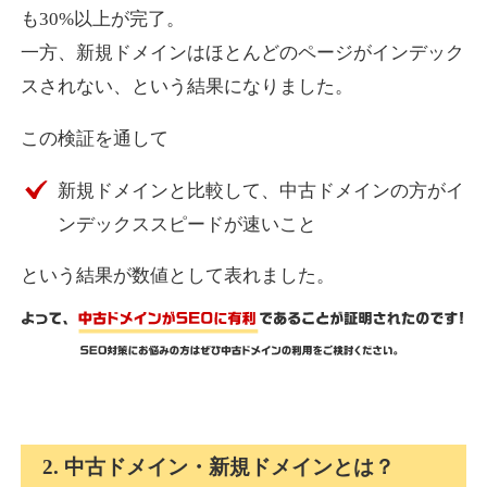
も30%以上が完了。
一方、新規ドメインはほとんどのページがインデック
express-soft.com
スされない、という結果になりました。
その他
ジャンル
この検証を通して
38
DA
919
26年
外部リンク数
ドメイン年齢
新規ドメインと比較して、中古ドメインの方がイ
10,800円
入札 0件
ンデックススピードが速いこと
詳細を見る
という結果が数値として表れました。
fukuoka-marathon.com
その他
ジャンル
38
DA
662
19年
外部リンク数
ドメイン年齢
10,800円
入札 0件
2. 中古ドメイン・新規ドメインとは？
詳細を見る