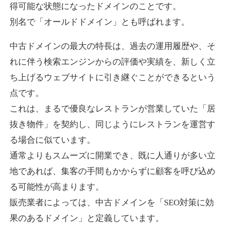
得可能な状態になったドメインのことです。
別名で「オールドドメイン」とも呼ばれます。
higehiro-anime.com
中古ドメインの最大の特長は、過去の運用履歴や、そ
エンターテイメント
ジャンル
れに伴う検索エンジンからの評価や実績を、新しく立
37
DA
882
6年
外部リンク数
ドメイン年齢
ち上げるウェブサイトに引き継ぐことができるという
10,800円
入札 0件
点です。
これは、まるで優良なレストランが営業していた「居
詳細を見る
抜き物件」を契約し、同じようにレストランを運営す
る場合に似ています。
box-cafe.jp
通常よりもスムーズに開業でき、既に人通りが多い立
飲食
ジャンル
地であれば、集客の手間もかからずに顧客を呼び込め
37
DA
217
8年
外部リンク数
ドメイン年齢
る可能性が高まります。
販売業者によっては、中古ドメインを「SEO対策に効
3,300円
入札 2件
果のあるドメイン」と定義しています。
詳細を見る