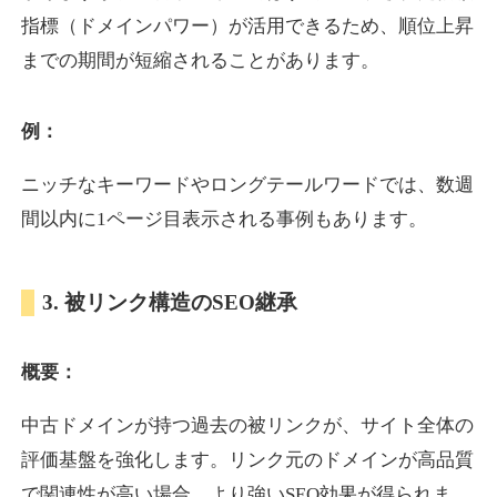
指標（ドメインパワー）が活用できるため、順位上昇
までの期間が短縮されることがあります。
yoshuhanten.com
飲食
ジャンル
例：
34
DA
271
25年
外部リンク数
ドメイン年齢
ニッチなキーワードやロングテールワードでは、数週
10,800円
入札 0件
間以内に1ページ目表示される事例もあります。
詳細を見る
3. 被リンク構造のSEO継承
naruto-20th.jp
概要：
イベント
ジャンル
34
DA
270
4年
外部リンク数
ドメイン年齢
中古ドメインが持つ過去の被リンクが、サイト全体の
3,600円
入札 3件
評価基盤を強化します。リンク元のドメインが高品質
詳細を見る
で関連性が高い場合、より強いSEO効果が得られま