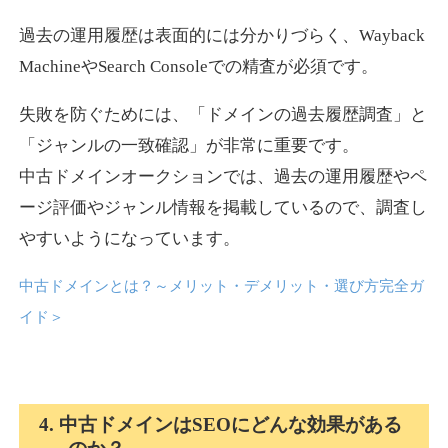
過去の運用履歴は表面的には分かりづらく、Wayback
news-log.jp
MachineやSearch Consoleでの精査が必須です。
エンターテイメント
ジャンル
失敗を防ぐためには、「ドメインの過去履歴調査」と
35
DA
759
9年
外部リンク数
ドメイン年齢
「ジャンルの一致確認」が非常に重要です。
中古ドメインオークションでは、過去の運用履歴やペ
3,300円
入札 2件
ージ評価やジャンル情報を掲載しているので、調査し
詳細を見る
やすいようになっています。
中古ドメインとは？～メリット・デメリット・選び方完全ガ
shadosoku.com
イド
＞
エンターテイメント
ジャンル
35
DA
460
10年
外部リンク数
ドメイン年齢
10,800円
入札 0件
4. 中古ドメインはSEOにどんな効果がある
詳細を見る