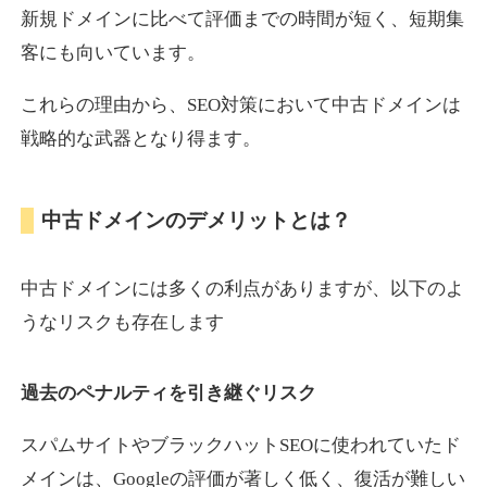
新規ドメインに比べて評価までの時間が短く、短期集
客にも向いています。
motokari.jp
これらの理由から、SEO対策において中古ドメインは
エンターテイメント
ジャンル
戦略的な武器となり得ます。
35
DA
947
21年
外部リンク数
ドメイン年齢
3,300円
入札 2件
中古ドメインのデメリットとは？
詳細を見る
中古ドメインには多くの利点がありますが、以下のよ
uho2.com
うなリスクも存在します
通販
ジャンル
過去のペナルティを引き継ぐリスク
35
DA
282
12年
外部リンク数
ドメイン年齢
10,800円
入札 0件
スパムサイトやブラックハットSEOに使われていたド
メインは、Googleの評価が著しく低く、復活が難しい
詳細を見る