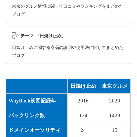
東京のグルメ情報に関して口コミやランキングをまとめた
ブログ
dka-hero.com
その他
ジャンル
テーマ 「日焼け止め」
40
DA
1070
15年
外部リンク数
ドメイン年齢
日焼け止めに関する商品の説明や使用法に関してまとめた
10,800円
入札 0件
ブログ
詳細を見る
日焼け止め
東京グルメ
mimpie.com
WayBack初回記録年
2016
2020
その他
ジャンル
40
DA
324
1年
外部リンク数
ドメイン年齢
バックリンク数
124
1429
10,800円
入札 0件
ドメインオーソリティ
24
15
詳細を見る