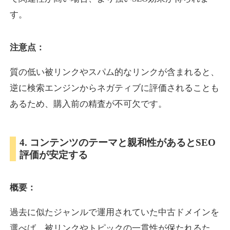
す。
inublo.jp
注意点：
ペット
ジャンル
34
DA
質の低い被リンクやスパム的なリンクが含まれると、
2080
21年
外部リンク数
ドメイン年齢
逆に検索エンジンからネガティブに評価されることも
3,600円
入札 3件
あるため、購入前の精査が不可欠です。
詳細を見る
4. コンテンツのテーマと親和性があるとSEO
uragu.com
評価が安定する
通販
ジャンル
34
DA
概要：
331
20年
外部リンク数
ドメイン年齢
11,100円
入札 1件
過去に似たジャンルで運用されていた中古ドメインを
詳細を見る
選べば、被リンクやトピックの一貫性が保たれるた