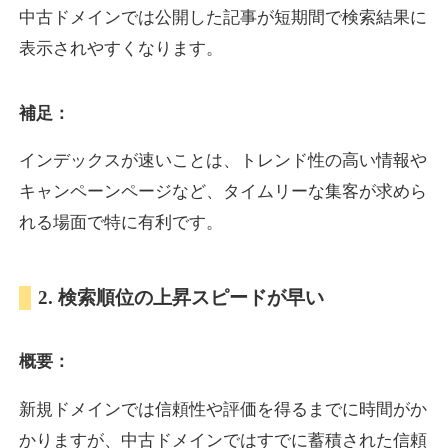
中古ドメインでは公開した記事が短期間で検索結果に
表示されやすくなります。
oazo.jp
補足：
プレミアム文字列
ジャンル
35
DA
626
22年
外部リンク数
ドメイン年齢
インデックスが速いことは、トレンド性の高い情報や
3,300円
入札 2件
キャンペーンページなど、タイムリーな集客が求めら
詳細を見る
れる場面で特に有利です。
e-b.jp
2. 検索順位の上昇スピードが早い
プレミアム文字列
ジャンル
概要：
35
DA
368
3年
外部リンク数
ドメイン年齢
3,300円
入札 2件
新規ドメインでは信頼性や評価を得るまでに時間がか
かりますが、中古ドメインではすでに蓄積された信頼
詳細を見る