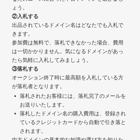
ょう。
②入札する
debtconsolidationorg.info
出品されているドメイン名はどなたでも入札で
きます。
その他
ジャンル
49
DA
参加費は無料で、落札できなかった場合、費用
389
1年
外部リンク数
ドメイン年齢
は一切かかりません。気になるドメインがあっ
10,800円
入札 0件
たら気軽に入札してみましょう。
詳細を見る
③落札する
オークション終了時に最高額を入札している方
が落札者となります。
portalvidalivre.com
落札されたお客様には、落札完了のメールを
その他
ジャンル
お送りいたします。
47
DA
2202
5年
落札したドメイン名の購入費用は、登録され
外部リンク数
ドメイン年齢
ているクレジットカードから自動で引き落と
10,800円
入札 0件
されます。
詳細を見る
中古ドメインの基本的な知識や選び方を知りた