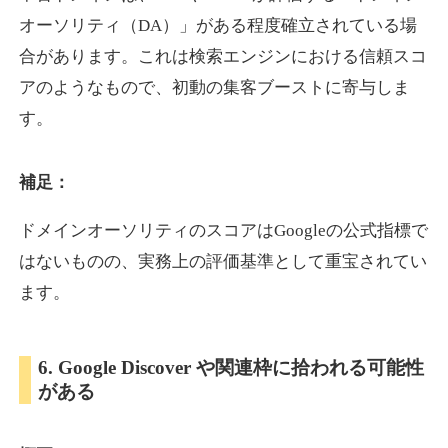
オーソリティ（DA）」がある程度確立されている場
合があります。これは検索エンジンにおける信頼スコ
showanavi.jp
アのようなもので、初動の集客ブーストに寄与しま
書籍
ジャンル
す。
33
DA
979
18年
外部リンク数
ドメイン年齢
3,600円
入札 3件
補足：
詳細を見る
ドメインオーソリティのスコアはGoogleの公式指標で
はないものの、実務上の評価基準として重宝されてい
aoyamasmiprp.jp
ます。
教育
ジャンル
33
DA
6. Google Discover や関連枠に拾われる可能性
145
16年
外部リンク数
ドメイン年齢
がある
3,300円
入札 2件
詳細を見る