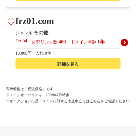
frz01.com
その他
ジャンル
54
DA
409
1年
外部リンク数
ドメイン年齢
10,800円
入札 0件
詳細を見る
korean-beautyshop.com
表示価格は「税込価格」です。
ドメインオーソリティ：2026年7月時点
その他
ジャンル
※オークション出品ドメインに対する中止申立ては
こちら
をご確認ください
54
DA
493
1年
外部リンク数
ドメイン年齢
10,800円
入札 0件
詳細を見る