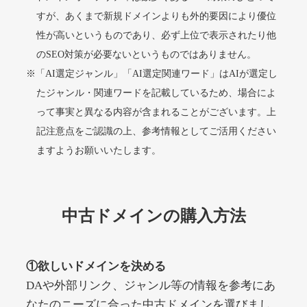
すが、あくまで新規ドメインよりも外的要因により優位
性が高いというものであり、必ず上位で表示されたり他
alprostadil-br.info
のSEO対策が必要ないというものではありません。
※「AI選定ジャンル」「AI選定関連ワード」はAIが選定し
その他
ジャンル
51
DA
たジャンル・関連ワードを記載しているため、場合によ
1202
1年
外部リンク数
ドメイン年齢
って事実と異なる内容が含まれることがございます。上
10,800円
入札 0件
記注意点をご認識の上、参考情報としてご活用ください
詳細を見る
ますようお願いいたします。
toto-robot.com
中古ドメインの購入方法
その他
ジャンル
51
DA
487
1年
外部リンク数
ドメイン年齢
①欲しいドメインを決める
10,800円
入札 0件
DAや外部リンク、ジャンル等の情報を参考にあ
詳細を見る
なたのニーズに合った中古ドメインを選びまし