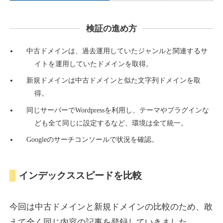
検証の進め方
countdown-x.com
中古ドメインは、過去運用していたジャンルと関連するサ
その他
ジャンル
イトを運用していたドメインを取得。
39
DA
479
14年
外部リンク数
ドメイン年齢
新規ドメインは中古ドメインと似た文字列ドメインを取
10,800円
入札 0件
得。
詳細を見る
同じサーバーでWordpressを利用し、テーマやプラグインな
ども全て同じに設定するなど、環境は全て統一。
Googleのサーチコンソールで状況を確認。
campus-web.jp
就職・転職
ジャンル
インデックススピードを比較
38
DA
1151
8年
外部リンク数
ドメイン年齢
3,600円
入札 3件
今回は中古ドメインと新規ドメインの比較のため、敢
詳細を見る
えて全く同じ内容の記事を登録していきました。