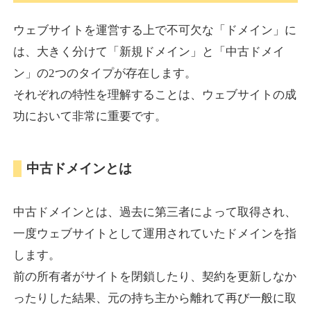
ウェブサイトを運営する上で不可欠な「ドメイン」に
torigirl-movie.com
は、大きく分けて「新規ドメイン」と「中古ドメイ
ン」の2つのタイプが存在します。
その他
ジャンル
それぞれの特性を理解することは、ウェブサイトの成
38
DA
383
10年
外部リンク数
ドメイン年齢
功において非常に重要です。
10,800円
入札 0件
詳細を見る
中古ドメインとは
vrnvroomn.com
中古ドメインとは、過去に第三者によって取得され、
通販
ジャンル
一度ウェブサイトとして運用されていたドメインを指
37
DA
1051
4年
外部リンク数
ドメイン年齢
します。
前の所有者がサイトを閉鎖したり、契約を更新しなか
10,800円
入札 0件
ったりした結果、元の持ち主から離れて再び一般に取
詳細を見る