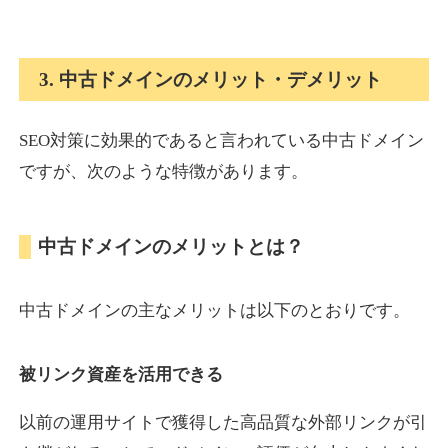
onlinepokerbetdansk.com
3. 中古ドメインのメリット・デメリット
その他
ジャンル
37
DA
SEO対策に効果的であると言われている中古ドメイン
629
1年
外部リンク数
ドメイン年齢
ですが、次のような特徴があります。
10,800円
入札 0件
詳細を見る
中古ドメインのメリットとは？
econopundit.com
中古ドメインの主なメリットは以下のとおりです。
その他
ジャンル
37
DA
446
23年
外部リンク数
ドメイン年齢
被リンク資産を活用できる
10,800円
入札 0件
以前の運用サイトで獲得した高品質な外部リンクが引
詳細を見る