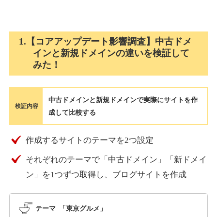
holocardstrategy.jp
1.【コアアップデート影響調査】中古ドメ
インと新規ドメインの違いを検証して
趣味
ジャンル
みた！
40
DA
702
2年
外部リンク数
ドメイン年齢
3,300円
入札 3件
中古ドメインと新規ドメインで実際にサイトを作
詳細を見る
検証内容
成して比較する
suka-jp.com
作成するサイトのテーマを2つ設定
それぞれのテーマで「中古ドメイン」「新ドメイ
その他
ジャンル
40
ン」を1つずつ取得し、ブログサイトを作成
DA
2518
1年
外部リンク数
ドメイン年齢
10,800円
入札 0件
テーマ 「東京グルメ」
詳細を見る