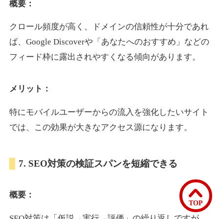
概要：
クロール頻度が高く、ドメインの信頼性が十分であれ
bomibomi.com
ば、Google Discoverや「あなたへのおすすめ」などの
音楽
ジャンル
フィード枠に露出されやすくなる傾向があります。
33
DA
183
15年
外部リンク数
ドメイン年齢
メリット：
10,800円
入札 0件
詳細を見る
特にモバイルユーザーからの流入を強化したいサイト
では、この効果が大きなアクセス源になります。
b1-kitakyushu.jp
7. SEO対策の検証スパンを短縮できる
イベント
ジャンル
33
DA
200
8年
外部リンク数
ドメイン年齢
概要：
3,300円
入札 2件
TOP
詳細を見る
SEO対策は「仮説→実行→評価」の繰り返しですが、