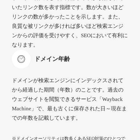
いたリンク数を表す指標です。数が大きいほど
リンクの数が多かったことを示します。また、
beamie.jp
良質な被リンクが多ければ多いほど検索エンジ
エンターテイメント
ジャンル
ンからの評価を受けやすく、SEOにおいて有利に
52
DA
3790
16年
外部リンク数
ドメイン年齢
なります。
4,200円
入札 7件
ドメイン年齢
詳細を見る
ドメインが検索エンジンにインデックスされて
themusicnotebook.com
から経過した期間（年数）のことです。過去の
ウェブサイトを閲覧できるサービス「Wayback
その他
ジャンル
Machine」で、最も古くに保存された日～現在ま
52
DA
392
1年
外部リンク数
ドメイン年齢
での年数を記載しています。
10,800円
入札 0件
詳細を見る
※ドメインオーソリティは数多くあるSEO対策のひとつで