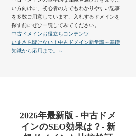
い方向けに、初心者の方でもわかりやすい記事
を多数ご用意しています。入札するドメインを
buywrite-plus.com
探す前にぜひ一読してみてください。
その他
ジャンル
中古ドメインお役立ちコンテンツ
45
DA
4677
2年
いまさら聞けない！中古ドメイン新常識～基礎
外部リンク数
ドメイン年齢
知識から応用まで。～
10,800円
入札 0件
詳細を見る
qbiz.jp
ビジネス
ジャンル
43
DA
963
14年
外部リンク数
ドメイン年齢
2026年最新版 - 中古ドメ
4,500円
入札 6件
インのSEO効果は？- 新
詳細を見る