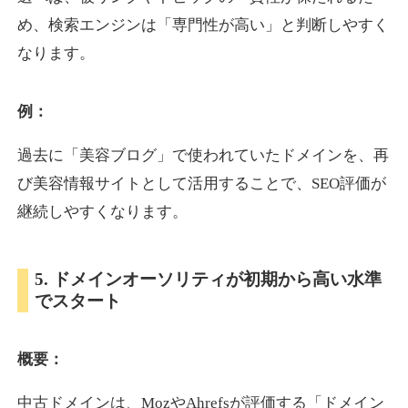
め、検索エンジンは「専門性が高い」と判断しやすく
なります。
otomedou.info
ゲーム
ジャンル
例：
34
DA
246
12年
外部リンク数
ドメイン年齢
過去に「美容ブログ」で使われていたドメインを、再
10,800円
入札 0件
び美容情報サイトとして活用することで、SEO評価が
詳細を見る
継続しやすくなります。
kakusen-kun.com
5. ドメインオーソリティが初期から高い水準
でスタート
エンターテイメント
ジャンル
34
DA
338
13年
外部リンク数
ドメイン年齢
概要：
10,800円
入札 0件
詳細を見る
中古ドメインは、MozやAhrefsが評価する「ドメイン