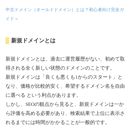
中古ドメイン（オールドドメイン）とは？初心者向け完全ガ
anipani.jp
イド
＞
ゲーム
ジャンル
新規ドメインとは
37
DA
418
12年
外部リンク数
ドメイン年齢
3,300円
入札 2件
新規ドメインとは、過去に運営履歴がない、初めて取
詳細を見る
得される全く新しい状態のドメインのことです。
新規ドメインは「良くも悪くも1からのスタート」と
lowslotfamilylocal.com
なり、価格が比較的安く、希望するドメイン名を自由
に選べる という利点があります。
その他
ジャンル
しかし、SEOの観点から見ると、新規ドメインは一か
37
DA
653
1年
外部リンク数
ドメイン年齢
ら評価を高める必要があり、検索結果で上位に表示さ
10,800円
入札 0件
れるまでには時間がかかることが一般的です。
詳細を見る