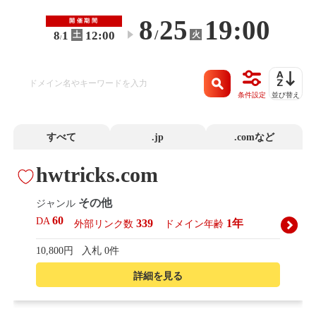
8
25
19:00
開催期間
/
8
1
12:00
火
土
〜
/
条件設定
並び替え
すべて
.jp
.comなど
hwtricks.com
その他
ジャンル
60
DA
339
1年
外部リンク数
ドメイン年齢
10,800円
入札 0件
詳細を見る