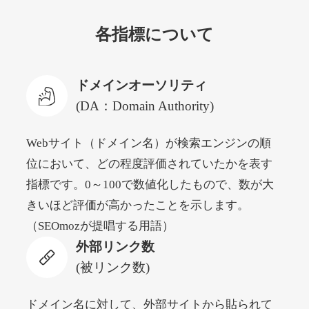
各指標について
newyorktodaylive.com
その他
ジャンル
ドメインオーソリティ
53
DA
430
2年
外部リンク数
ドメイン年齢
(DA：Domain Authority)
10,800円
入札 0件
Webサイト（ドメイン名）が検索エンジンの順
詳細を見る
位において、どの程度評価されていたかを表す
指標です。0～100で数値化したもので、数が大
dog-life-jacket.com
きいほど評価が高かったことを示します。
（SEOmozが提唱する用語）
その他
ジャンル
外部リンク数
53
DA
393
1年
外部リンク数
ドメイン年齢
(被リンク数)
10,800円
入札 0件
詳細を見る
ドメイン名に対して、外部サイトから貼られて