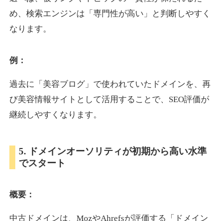
め、検索エンジンは「専門性が高い」と判断しやすく
なります。
otomedou.info
ゲーム
ジャンル
例：
34
DA
246
12年
外部リンク数
ドメイン年齢
過去に「美容ブログ」で使われていたドメインを、再
10,800円
入札 0件
び美容情報サイトとして活用することで、SEO評価が
詳細を見る
継続しやすくなります。
kakusen-kun.com
5. ドメインオーソリティが初期から高い水準
でスタート
エンターテイメント
ジャンル
34
DA
338
13年
外部リンク数
ドメイン年齢
概要：
10,800円
入札 0件
詳細を見る
中古ドメインは、MozやAhrefsが評価する「ドメイン