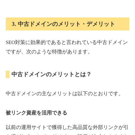
onlinepokerbetdansk.com
3. 中古ドメインのメリット・デメリット
その他
ジャンル
37
DA
SEO対策に効果的であると言われている中古ドメイン
629
1年
外部リンク数
ドメイン年齢
ですが、次のような特徴があります。
10,800円
入札 0件
詳細を見る
中古ドメインのメリットとは？
econopundit.com
中古ドメインの主なメリットは以下のとおりです。
その他
ジャンル
37
DA
446
23年
外部リンク数
ドメイン年齢
被リンク資産を活用できる
10,800円
入札 0件
以前の運用サイトで獲得した高品質な外部リンクが引
詳細を見る