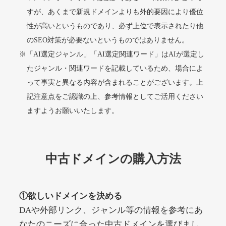
すが、あくまで新規ドメインよりも外的要因により優位
性が高いというものであり、必ず上位で表示されたり他
alprostadil-br.info
のSEO対策が必要ないというものではありません。
※「AI選定ジャンル」「AI選定関連ワード」はAIが選定し
その他
ジャンル
51
DA
たジャンル・関連ワードを記載しているため、場合によ
1202
1年
外部リンク数
ドメイン年齢
って事実と異なる内容が含まれることがございます。上
10,800円
入札 0件
記注意点をご認識の上、参考情報としてご活用ください
詳細を見る
ますようお願いいたします。
toto-robot.com
中古ドメインの購入方法
その他
ジャンル
51
DA
487
1年
外部リンク数
ドメイン年齢
①欲しいドメインを決める
10,800円
入札 0件
DAや外部リンク、ジャンル等の情報を参考にあ
詳細を見る
なたのニーズに合った中古ドメインを選びまし