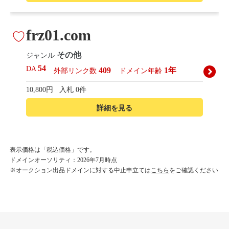
frz01.com
その他
ジャンル
54
DA
409
1年
外部リンク数
ドメイン年齢
10,800円
入札 0件
詳細を見る
korean-beautyshop.com
表示価格は「税込価格」です。
ドメインオーソリティ：2026年7月時点
その他
ジャンル
※オークション出品ドメインに対する中止申立ては
こちら
をご確認ください
54
DA
493
1年
外部リンク数
ドメイン年齢
10,800円
入札 0件
詳細を見る