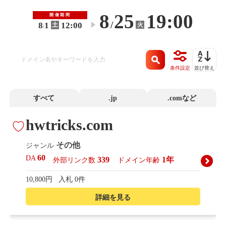
8
25
19:00
開催期間
/
8
1
12:00
火
土
〜
/
条件設定
並び替え
すべて
.jp
.comなど
hwtricks.com
その他
ジャンル
60
DA
339
1年
外部リンク数
ドメイン年齢
10,800円
入札 0件
詳細を見る