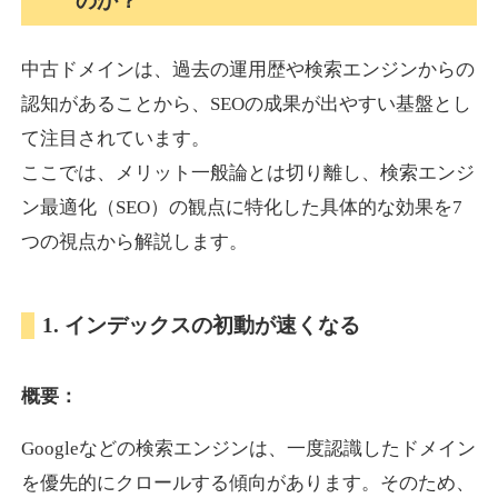
のか？
中古ドメインは、過去の運用歴や検索エンジンからの
akagi-yama.jp
認知があることから、SEOの成果が出やすい基盤とし
旅行
ジャンル
て注目されています。
35
DA
1004
15年
外部リンク数
ドメイン年齢
ここでは、メリット一般論とは切り離し、検索エンジ
3,300円
入札 2件
ン最適化（SEO）の観点に特化した具体的な効果を7
詳細を見る
つの視点から解説します。
2chnavi.net
1. インデックスの初動が速くなる
その他
ジャンル
概要：
35
DA
3998
20年
外部リンク数
ドメイン年齢
Googleなどの検索エンジンは、一度認識したドメイン
11,100円
入札 1件
を優先的にクロールする傾向があります。そのため、
詳細を見る