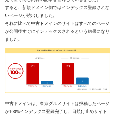
すると、新規ドメイン側ではインデックス登録されな
いページが続出しました。
designcrave.com
それに比べて中古ドメインのサイトはすべてのページ
その他
ジャンル
が公開後すぐにインデックスされるという結果になり
38
DA
1377
18年
外部リンク数
ドメイン年齢
ました。
10,800円
入札 0件
詳細を見る
actagainstaids.com
その他
ジャンル
38
DA
527
26年
外部リンク数
ドメイン年齢
10,800円
入札 0件
中古ドメインは、東京グルメサイトは投稿したページ
が100%インデックス登録完了し、日焼け止めサイト
詳細を見る