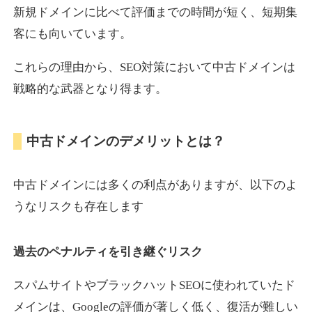
新規ドメインに比べて評価までの時間が短く、短期集
客にも向いています。
motokari.jp
これらの理由から、SEO対策において中古ドメインは
エンターテイメント
ジャンル
戦略的な武器となり得ます。
35
DA
947
21年
外部リンク数
ドメイン年齢
3,300円
入札 2件
中古ドメインのデメリットとは？
詳細を見る
中古ドメインには多くの利点がありますが、以下のよ
uho2.com
うなリスクも存在します
通販
ジャンル
過去のペナルティを引き継ぐリスク
35
DA
282
12年
外部リンク数
ドメイン年齢
10,800円
入札 0件
スパムサイトやブラックハットSEOに使われていたド
メインは、Googleの評価が著しく低く、復活が難しい
詳細を見る