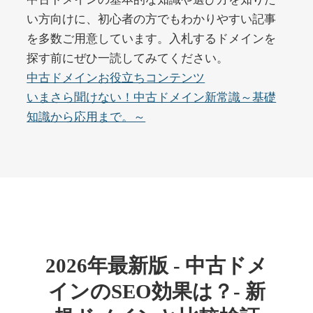
い方向けに、初心者の方でもわかりやすい記事
を多数ご用意しています。入札するドメインを
buywrite-plus.com
探す前にぜひ一読してみてください。
その他
ジャンル
中古ドメインお役立ちコンテンツ
45
DA
4677
2年
いまさら聞けない！中古ドメイン新常識～基礎
外部リンク数
ドメイン年齢
知識から応用まで。～
10,800円
入札 0件
詳細を見る
qbiz.jp
ビジネス
ジャンル
43
DA
963
14年
外部リンク数
ドメイン年齢
2026年最新版 - 中古ドメ
4,500円
入札 6件
インのSEO効果は？- 新
詳細を見る