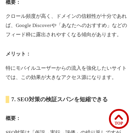
概要：
クロール頻度が高く、ドメインの信頼性が十分であれ
bomibomi.com
ば、Google Discoverや「あなたへのおすすめ」などの
音楽
ジャンル
フィード枠に露出されやすくなる傾向があります。
33
DA
183
15年
外部リンク数
ドメイン年齢
メリット：
10,800円
入札 0件
詳細を見る
特にモバイルユーザーからの流入を強化したいサイト
では、この効果が大きなアクセス源になります。
b1-kitakyushu.jp
7. SEO対策の検証スパンを短縮できる
イベント
ジャンル
33
DA
200
8年
外部リンク数
ドメイン年齢
概要：
3,300円
入札 2件
TOP
詳細を見る
SEO対策は「仮説→実行→評価」の繰り返しですが、