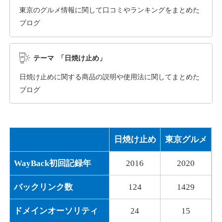
東京のグルメ情報に関して口コミやランキングをまとめた
ブログ
dka-hero.com
その他
ジャンル
テーマ 「日焼け止め」
40
DA
1070
15年
外部リンク数
ドメイン年齢
日焼け止めに関する商品の説明や使用法に関してまとめた
10,800円
入札 0件
ブログ
詳細を見る
日焼け止め
東京グルメ
mimpie.com
WayBack初回記録年
2016
2020
その他
ジャンル
40
DA
324
1年
外部リンク数
ドメイン年齢
バックリンク数
124
1429
10,800円
入札 0件
ドメインオーソリティ
24
15
詳細を見る