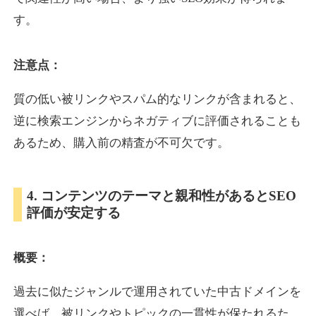
す。
inublo.jp
注意点：
ペット
ジャンル
34
DA
質の低い被リンクやスパム的なリンクが含まれると、
2080
21年
外部リンク数
ドメイン年齢
逆に検索エンジンからネガティブに評価されることも
3,600円
入札 3件
あるため、購入前の精査が不可欠です。
詳細を見る
4. コンテンツのテーマと親和性があるとSEO
uragu.com
評価が安定する
通販
ジャンル
34
DA
概要：
331
20年
外部リンク数
ドメイン年齢
11,100円
入札 1件
過去に似たジャンルで運用されていた中古ドメインを
詳細を見る
選べば、被リンクやトピックの一貫性が保たれるた