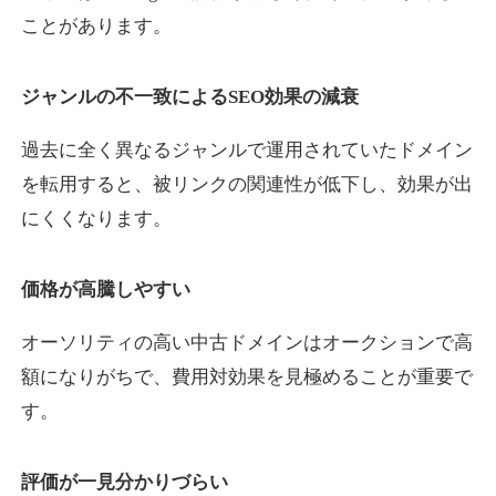
ことがあります。
yaoiso.com
ジャンルの不一致によるSEO効果の減衰
飲食
ジャンル
過去に全く異なるジャンルで運用されていたドメイン
35
DA
359
17年
外部リンク数
ドメイン年齢
を転用すると、被リンクの関連性が低下し、効果が出
10,800円
入札 0件
にくくなります。
詳細を見る
価格が高騰しやすい
outlaw-movie.jp
オーソリティの高い中古ドメインはオークションで高
エンターテイメント
ジャンル
額になりがちで、費用対効果を見極めることが重要で
35
DA
362
14年
外部リンク数
ドメイン年齢
す。
3,300円
入札 2件
評価が一見分かりづらい
詳細を見る