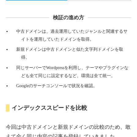
検証の進め方
countdown-x.com
中古ドメインは、過去運用していたジャンルと関連するサ
その他
ジャンル
イトを運用していたドメインを取得。
39
DA
479
14年
外部リンク数
ドメイン年齢
新規ドメインは中古ドメインと似た文字列ドメインを取
10,800円
入札 0件
得。
詳細を見る
同じサーバーでWordpressを利用し、テーマやプラグインな
ども全て同じに設定するなど、環境は全て統一。
Googleのサーチコンソールで状況を確認。
campus-web.jp
就職・転職
ジャンル
インデックススピードを比較
38
DA
1151
8年
外部リンク数
ドメイン年齢
3,600円
入札 3件
今回は中古ドメインと新規ドメインの比較のため、敢
詳細を見る
えて全く同じ内容の記事を登録していきました。