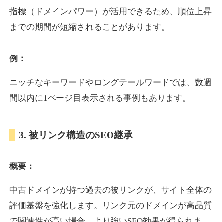
指標（ドメインパワー）が活用できるため、順位上昇
までの期間が短縮されることがあります。
yoshuhanten.com
飲食
ジャンル
例：
34
DA
271
25年
外部リンク数
ドメイン年齢
ニッチなキーワードやロングテールワードでは、数週
10,800円
入札 0件
間以内に1ページ目表示される事例もあります。
詳細を見る
3. 被リンク構造のSEO継承
naruto-20th.jp
概要：
イベント
ジャンル
34
DA
270
4年
外部リンク数
ドメイン年齢
中古ドメインが持つ過去の被リンクが、サイト全体の
3,600円
入札 3件
評価基盤を強化します。リンク元のドメインが高品質
詳細を見る
で関連性が高い場合、より強いSEO効果が得られま