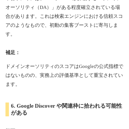
オーソリティ（DA）」がある程度確立されている場
合があります。これは検索エンジンにおける信頼スコ
showanavi.jp
アのようなもので、初動の集客ブーストに寄与しま
書籍
ジャンル
す。
33
DA
979
18年
外部リンク数
ドメイン年齢
3,600円
入札 3件
補足：
詳細を見る
ドメインオーソリティのスコアはGoogleの公式指標で
はないものの、実務上の評価基準として重宝されてい
aoyamasmiprp.jp
ます。
教育
ジャンル
33
DA
6. Google Discover や関連枠に拾われる可能性
145
16年
外部リンク数
ドメイン年齢
がある
3,300円
入札 2件
詳細を見る