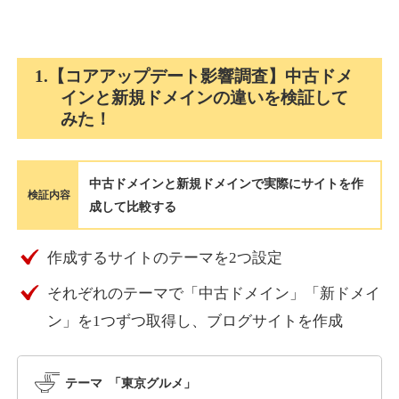
holocardstrategy.jp
1.【コアアップデート影響調査】中古ドメ
インと新規ドメインの違いを検証して
趣味
ジャンル
みた！
40
DA
702
2年
外部リンク数
ドメイン年齢
3,300円
入札 3件
中古ドメインと新規ドメインで実際にサイトを作
詳細を見る
検証内容
成して比較する
suka-jp.com
作成するサイトのテーマを2つ設定
それぞれのテーマで「中古ドメイン」「新ドメイ
その他
ジャンル
40
ン」を1つずつ取得し、ブログサイトを作成
DA
2518
1年
外部リンク数
ドメイン年齢
10,800円
入札 0件
テーマ 「東京グルメ」
詳細を見る