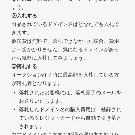
ょう。
②入札する
debtconsolidationorg.info
出品されているドメイン名はどなたでも入札で
きます。
その他
ジャンル
49
DA
参加費は無料で、落札できなかった場合、費用
389
1年
外部リンク数
ドメイン年齢
は一切かかりません。気になるドメインがあっ
10,800円
入札 0件
たら気軽に入札してみましょう。
詳細を見る
③落札する
オークション終了時に最高額を入札している方
が落札者となります。
portalvidalivre.com
落札されたお客様には、落札完了のメールを
その他
ジャンル
お送りいたします。
47
DA
2202
5年
落札したドメイン名の購入費用は、登録され
外部リンク数
ドメイン年齢
ているクレジットカードから自動で引き落と
10,800円
入札 0件
されます。
詳細を見る
中古ドメインの基本的な知識や選び方を知りた