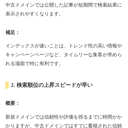
中古ドメインでは公開した記事が短期間で検索結果に
表示されやすくなります。
oazo.jp
補足：
プレミアム文字列
ジャンル
35
DA
626
22年
外部リンク数
ドメイン年齢
インデックスが速いことは、トレンド性の高い情報や
3,300円
入札 2件
キャンペーンページなど、タイムリーな集客が求めら
詳細を見る
れる場面で特に有利です。
e-b.jp
2. 検索順位の上昇スピードが早い
プレミアム文字列
ジャンル
概要：
35
DA
368
3年
外部リンク数
ドメイン年齢
3,300円
入札 2件
新規ドメインでは信頼性や評価を得るまでに時間がか
かりますが、中古ドメインではすでに蓄積された信頼
詳細を見る