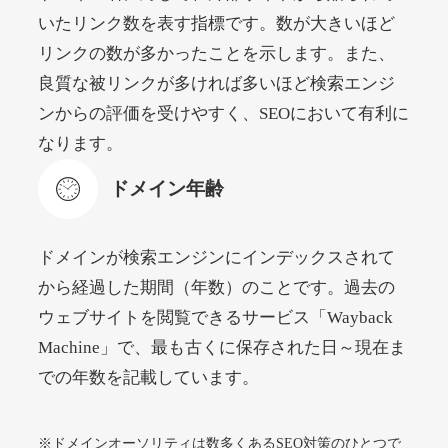
いたリンク数を表す指標です。数が大きいほど
リンクの数が多かったことを示します。また、
beamie.jp
良質な被リンクが多ければ多いほど検索エンジ
エンターテイメント
ジャンル
ンからの評価を受けやすく、SEOにおいて有利に
52
DA
3790
16年
外部リンク数
ドメイン年齢
なります。
4,200円
入札 7件
ドメイン年齢
詳細を見る
ドメインが検索エンジンにインデックスされて
themusicnotebook.com
から経過した期間（年数）のことです。過去の
ウェブサイトを閲覧できるサービス「Wayback
その他
ジャンル
Machine」で、最も古くに保存された日～現在ま
52
DA
392
1年
外部リンク数
ドメイン年齢
での年数を記載しています。
10,800円
入札 0件
詳細を見る
※ドメインオーソリティは数多くあるSEO対策のひとつで