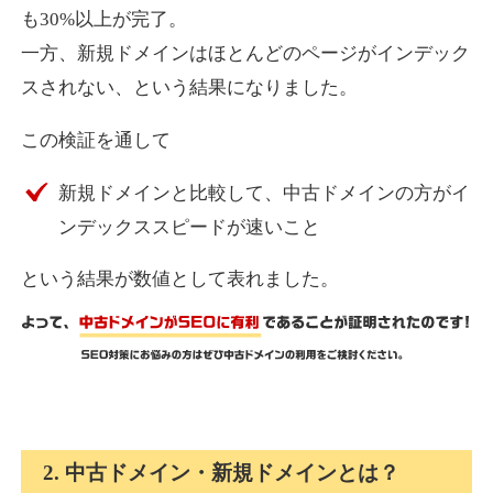
も30%以上が完了。
一方、新規ドメインはほとんどのページがインデック
express-soft.com
スされない、という結果になりました。
その他
ジャンル
この検証を通して
38
DA
919
26年
外部リンク数
ドメイン年齢
新規ドメインと比較して、中古ドメインの方がイ
10,800円
入札 0件
ンデックススピードが速いこと
詳細を見る
という結果が数値として表れました。
fukuoka-marathon.com
その他
ジャンル
38
DA
662
19年
外部リンク数
ドメイン年齢
10,800円
入札 0件
2. 中古ドメイン・新規ドメインとは？
詳細を見る