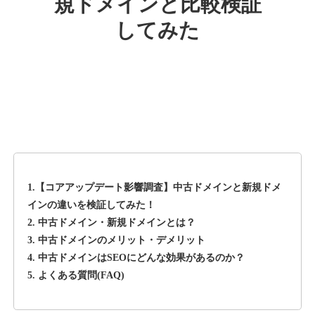
規ドメインと比較検証
してみた
rageboy.com
その他
ジャンル
42
DA
1724
29年
外部リンク数
ドメイン年齢
10,800円
入札 0件
詳細を見る
1.【コアアップデート影響調査】中古ドメインと新規ドメ
sug-web.jp
インの違いを検証してみた！
2. 中古ドメイン・新規ドメインとは？
その他
ジャンル
3. 中古ドメインのメリット・デメリット
42
DA
740
13年
外部リンク数
ドメイン年齢
4. 中古ドメインはSEOにどんな効果があるのか？
5. よくある質問(FAQ)
3,300円
入札 2件
詳細を見る