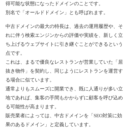
得可能な状態になったドメインのことです。
別名で「オールドドメイン」とも呼ばれます。
higehiro-anime.com
中古ドメインの最大の特長は、過去の運用履歴や、そ
エンターテイメント
ジャンル
れに伴う検索エンジンからの評価や実績を、新しく立
37
DA
882
6年
外部リンク数
ドメイン年齢
ち上げるウェブサイトに引き継ぐことができるという
10,800円
入札 0件
点です。
これは、まるで優良なレストランが営業していた「居
詳細を見る
抜き物件」を契約し、同じようにレストランを運営す
る場合に似ています。
box-cafe.jp
通常よりもスムーズに開業でき、既に人通りが多い立
飲食
ジャンル
地であれば、集客の手間もかからずに顧客を呼び込め
37
DA
217
8年
外部リンク数
ドメイン年齢
る可能性が高まります。
販売業者によっては、中古ドメインを「SEO対策に効
3,300円
入札 2件
果のあるドメイン」と定義しています。
詳細を見る