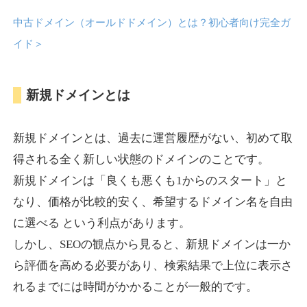
中古ドメイン（オールドドメイン）とは？初心者向け完全ガ
anipani.jp
イド
＞
ゲーム
ジャンル
新規ドメインとは
37
DA
418
12年
外部リンク数
ドメイン年齢
3,300円
入札 2件
新規ドメインとは、過去に運営履歴がない、初めて取
詳細を見る
得される全く新しい状態のドメインのことです。
新規ドメインは「良くも悪くも1からのスタート」と
lowslotfamilylocal.com
なり、価格が比較的安く、希望するドメイン名を自由
に選べる という利点があります。
その他
ジャンル
しかし、SEOの観点から見ると、新規ドメインは一か
37
DA
653
1年
外部リンク数
ドメイン年齢
ら評価を高める必要があり、検索結果で上位に表示さ
10,800円
入札 0件
れるまでには時間がかかることが一般的です。
詳細を見る