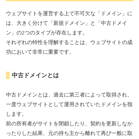
ウェブサイトを運営する上で不可欠な「ドメイン」に
torigirl-movie.com
は、大きく分けて「新規ドメイン」と「中古ドメイ
ン」の2つのタイプが存在します。
その他
ジャンル
それぞれの特性を理解することは、ウェブサイトの成
38
DA
383
10年
外部リンク数
ドメイン年齢
功において非常に重要です。
10,800円
入札 0件
詳細を見る
中古ドメインとは
vrnvroomn.com
中古ドメインとは、過去に第三者によって取得され、
通販
ジャンル
一度ウェブサイトとして運用されていたドメインを指
37
DA
1051
4年
外部リンク数
ドメイン年齢
します。
前の所有者がサイトを閉鎖したり、契約を更新しなか
10,800円
入札 0件
ったりした結果、元の持ち主から離れて再び一般に取
詳細を見る