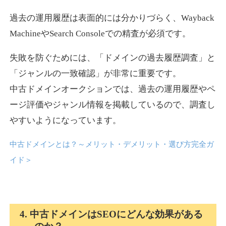
過去の運用履歴は表面的には分かりづらく、Wayback
news-log.jp
MachineやSearch Consoleでの精査が必須です。
エンターテイメント
ジャンル
失敗を防ぐためには、「ドメインの過去履歴調査」と
35
DA
759
9年
外部リンク数
ドメイン年齢
「ジャンルの一致確認」が非常に重要です。
中古ドメインオークションでは、過去の運用履歴やペ
3,300円
入札 2件
ージ評価やジャンル情報を掲載しているので、調査し
詳細を見る
やすいようになっています。
中古ドメインとは？～メリット・デメリット・選び方完全ガ
shadosoku.com
イド
＞
エンターテイメント
ジャンル
35
DA
460
10年
外部リンク数
ドメイン年齢
10,800円
入札 0件
4. 中古ドメインはSEOにどんな効果がある
詳細を見る