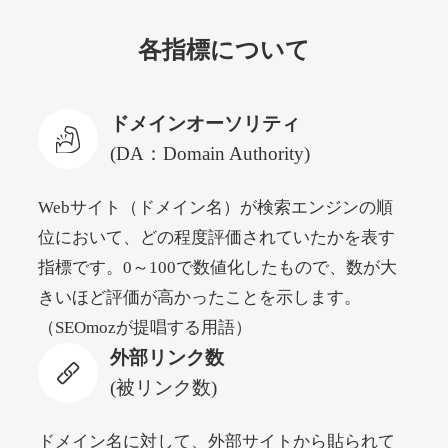
各指標について
newyorktodaylive.com
その他
ジャンル
ドメインオーソリティ
53
DA
430
2年
外部リンク数
ドメイン年齢
(DA：Domain Authority)
10,800円
入札 0件
Webサイト（ドメイン名）が検索エンジンの順
詳細を見る
位において、どの程度評価されていたかを表す
指標です。0～100で数値化したもので、数が大
dog-life-jacket.com
きいほど評価が高かったことを示します。
（SEOmozが提唱する用語）
その他
ジャンル
外部リンク数
53
DA
393
1年
外部リンク数
ドメイン年齢
(被リンク数)
10,800円
入札 0件
詳細を見る
ドメイン名に対して、外部サイトから貼られて