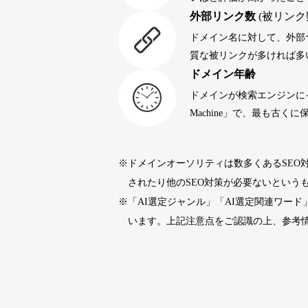
外部リンク数
(被リンク
portalvidalivre.com
47
ドメイン名に対して、外部
質な被リンクが多ければ多
ドメイン年齢
buywrite-plus.com
45
ドメインが検索エンジンに
Machine」で、最も古
qbiz.jp
43
※ドメインオーソリティは数多くあるSEO
rageboy.com
42
されたり他のSEO対策が必要ないという
※「AI選定ジャンル」「AI選定関連ワー
sug-web.jp
42
います。上記注意点をご認識の上、参考
holocardstrategy.jp
40
40