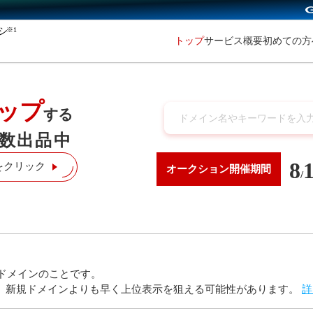
※1
初めての
トップ
サービス概要
ップ
する
数出品中
8
をクリック
オークション
開催期間
/
ドメインのことです。
り、新規ドメインよりも早く上位表示を狙える可能性があります。
詳