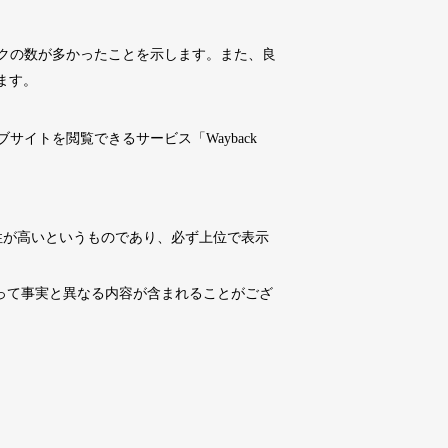
10,800円
10,800円
0
17日
詳細を見る
クの数が多かったことを示します。また、良
ます。
10,800円
10,800円
0
17日
詳細を見る
イトを閲覧できるサービス「Wayback
4,500円
4,500円
6
17日
詳細を見る
性が高いというものであり、必ず上位で表示
10,800円
10,800円
0
17日
詳細を見る
よって事実と異なる内容が含まれることがござ
3,300円
3,300円
2
17日
詳細を見る
3,300円
3,300円
3
17日
詳細を見る
10,800円
10,800円
0
17日