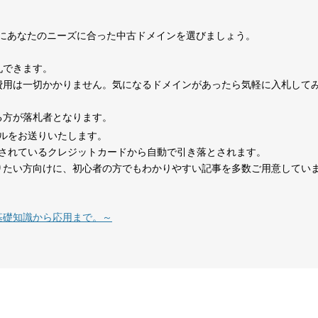
0
考にあなたのニーズに合った中古ドメインを選びましょう。
1070
15年
その他
0
札できます。
費用は一切かかりません。気になるドメインがあったら気軽に入札して
324
1年
その他
0
る方が落札者となります。
ルをお送りいたします。
479
14年
その他
0
されているクレジットカードから自動で引き落とされます。
りたい方向けに、初心者の方でもわかりやすい記事を多数ご用意してい
在宅勤務
1151
8年
就職・転職
コミュニティ
テレワーク
基礎知識から応用まで。～
1377
18年
その他
0
527
26年
その他
0