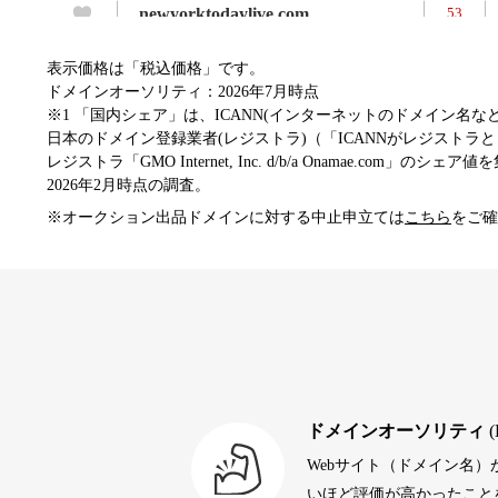
newyorktodaylive.com
53
表示価格は「税込価格」です。
dog-life-jacket.com
53
ドメインオーソリティ：2026年7月時点
※1 「国内シェア」は、ICANN(インターネットのドメイン名
日本のドメイン登録業者(レジストラ)（「ICANNがレジストラとし
レジストラ「GMO Internet, Inc. d/b/a Onamae.com」のシェア
beamie.jp
52
2026年2月時点の調査。
※オークション出品ドメインに対する中止申立ては
こちら
をご確
themusicnotebook.com
52
alprostadil-br.info
51
toto-robot.com
51
ドメインオーソリティ
(
Webサイト（ドメイン名
debtconsolidationorg.info
49
いほど評価が高かったことを