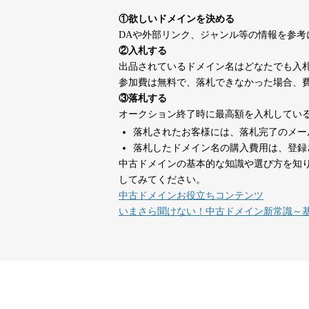
suka-jp.com
①欲しいドメインを決める
DAや外部リンク、ジャンル等の情報を参
dka-hero.com
40
②入札する
出品されているドメイン名はどなたでも入
参加費は無料で、落札できなかった場合、
mimpie.com
40
③落札する
オークション終了時に最高額を入札してい
落札されたお客様には、落札完了のメー
countdown-x.com
39
落札したドメイン名の購入費用は、登録
中古ドメインの基本的な知識や選び方を知
してみてください。
campus-web.jp
38
中古ドメインお役立ちコンテンツ
いまさら聞けない！中古ドメイン新常識～
designcrave.com
38
actagainstaids.com
38