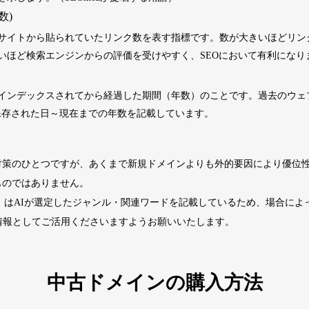
数)
2202
5年
その他
0
サイトから貼られていたリンク数を表す指標です。数が大きいほどリン
いほど検索エンジンからの評価を受けやすく、SEOにおいて有利になり
4677
2年
その他
0
インデックスされてから経過した期間（年数）のことです。過去のウェブサ
くに保存された日～現在までの年数を記載しています。
経済ニュース
963
14年
ビジネス
九州経済
ビジネス
対策のひとつですが、あくまで新規ドメインよりも外的要因により優位
1724
29年
その他
0
ものではありません。
ド」はAIが選定したジャンル・関連ワードを記載しているため、場合に
740
13年
その他
0
情報としてご活用くださいますようお願いいたします。
カードゲーム
攻略
702
2年
趣味
大会情報
中古ドメインの購入方法
2518
1年
その他