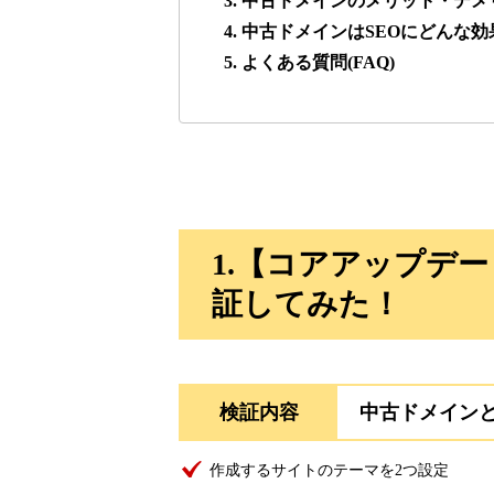
3. 中古ドメインのメリット・デメ
4. 中古ドメインはSEOにどんな
lowslotfamilylocal.com
5. よくある質問(FAQ)
37
onlinepokerbetdansk.com
37
econopundit.com
37
1.【コアアップデ
theharteofmarketing.com
37
証してみた！
myougi.jp
36
検証内容
中古ドメイン
motokari.jp
35
作成するサイトのテーマを2つ設定