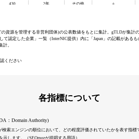
430
2年
その他
0
393
1年
その他
0
などの資源を管理する非営利団体)の公表数値をもとに集計。gTLDが集計
て認定した企業」一覧（InterNIC提供）内に「Japan」の記載がある
エンターテ
SNS
芸能
値を集計。
3790
16年
イメント
コミュニティ
認ください
392
1年
その他
0
1202
1年
その他
0
各指標について
487
1年
その他
0
DA：Domain Authority)
）が検索エンジンの順位において、どの程度評価されていたかを表す指標で
389
1年
その他
0
示します。（SEOmozが提唱する用語）