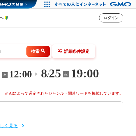
方へ
ログイン
検索
詳細条件設定
8
25
19:00
1
12:00
〜
/
火
土
※AIによって選定されたジャンル・関連ワードを掲載しています。
しく見る