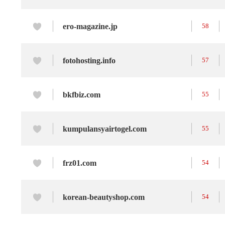
ero-magazine.jp
58
fotohosting.info
57
bkfbiz.com
55
kumpulansyairtogel.com
55
frz01.com
54
korean-beautyshop.com
54