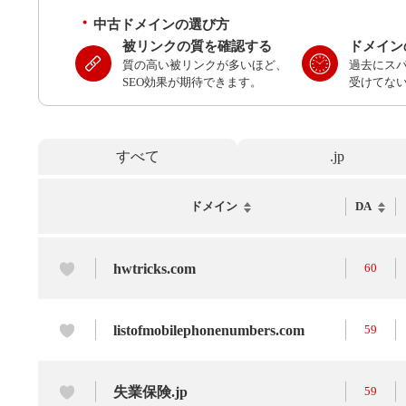
中古ドメインの選び方
被リンクの質を確認する
ドメイン
質の高い被リンクが多いほど、
過去にス
SEO効果が期待できます。
受けてな
すべて
.jp
ドメイン
DA
hwtricks.com
60
listofmobilephonenumbers.com
59
失業保険.jp
59