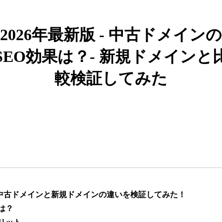
919
26年
その他
0
2026年最新版 - 中古ドメインの
662
19年
その他
0
SEO効果は？- 新規ドメインと
較検証してみた
383
10年
その他
0
カー用品
1051
4年
通販
ライフスタイル
通販
エンターテ
アニメ
ライトノベル
882
6年
イメント
恋愛
キャラクターカフェ
217
8年
飲食
コラボカフェ
エンタメ
】中古ドメインと新規ドメインの違いを検証してみた！
は？
ゲーム
キャラクター
418
12年
ゲーム
エンタメ