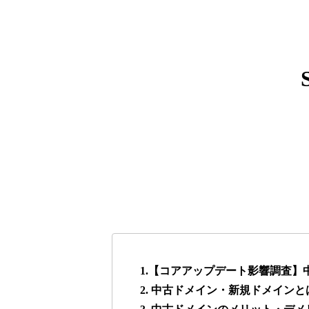
express-soft.com
38
fukuoka-marathon.com
38
torigirl-movie.com
38
vrnvroomn.com
37
higehiro-anime.com
37
box-cafe.jp
37
1.【コアアップデート影響調査
2. 中古ドメイン・新規ドメインと
anipani.jp
37