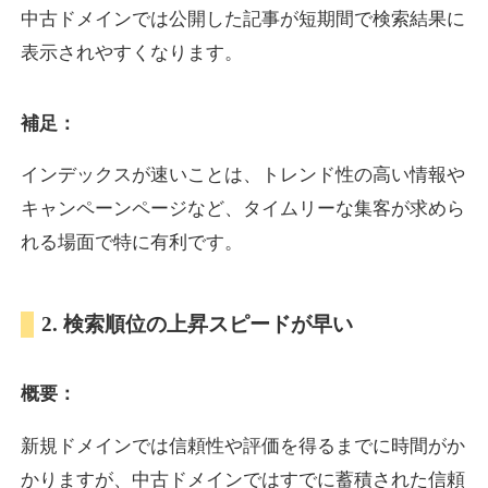
中古ドメインでは公開した記事が短期間で検索結果に
表示されやすくなります。
oazo.jp
補足：
プレミアム文字列
ジャンル
35
DA
626
22年
外部リンク数
ドメイン年齢
インデックスが速いことは、トレンド性の高い情報や
3,300円
入札 2件
キャンペーンページなど、タイムリーな集客が求めら
詳細を見る
れる場面で特に有利です。
e-b.jp
2. 検索順位の上昇スピードが早い
プレミアム文字列
ジャンル
概要：
35
DA
368
3年
外部リンク数
ドメイン年齢
3,300円
入札 2件
新規ドメインでは信頼性や評価を得るまでに時間がか
かりますが、中古ドメインではすでに蓄積された信頼
詳細を見る