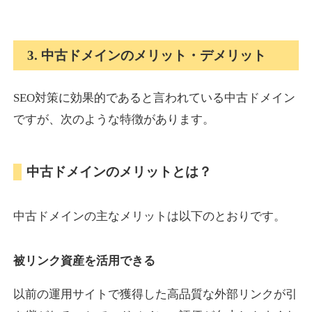
onlinepokerbetdansk.com
3. 中古ドメインのメリット・デメリット
その他
ジャンル
37
DA
SEO対策に効果的であると言われている中古ドメイン
629
1年
外部リンク数
ドメイン年齢
ですが、次のような特徴があります。
10,800円
入札 0件
詳細を見る
中古ドメインのメリットとは？
econopundit.com
中古ドメインの主なメリットは以下のとおりです。
その他
ジャンル
37
DA
446
23年
外部リンク数
ドメイン年齢
被リンク資産を活用できる
10,800円
入札 0件
以前の運用サイトで獲得した高品質な外部リンクが引
詳細を見る