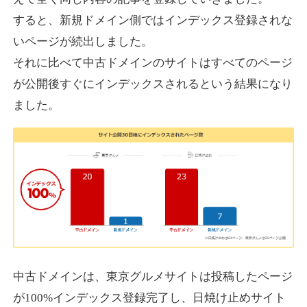
すると、新規ドメイン側ではインデックス登録されな
いページが続出しました。
designcrave.com
それに比べて中古ドメインのサイトはすべてのページ
その他
ジャンル
が公開後すぐにインデックスされるという結果になり
38
DA
1377
18年
外部リンク数
ドメイン年齢
ました。
10,800円
入札 0件
詳細を見る
actagainstaids.com
その他
ジャンル
38
DA
527
26年
外部リンク数
ドメイン年齢
10,800円
入札 0件
中古ドメインは、東京グルメサイトは投稿したページ
が100%インデックス登録完了し、日焼け止めサイト
詳細を見る