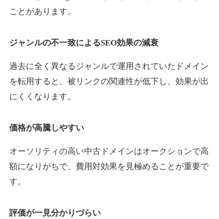
ことがあります。
yaoiso.com
ジャンルの不一致によるSEO効果の減衰
飲食
ジャンル
過去に全く異なるジャンルで運用されていたドメイン
35
DA
359
17年
外部リンク数
ドメイン年齢
を転用すると、被リンクの関連性が低下し、効果が出
10,800円
入札 0件
にくくなります。
詳細を見る
価格が高騰しやすい
outlaw-movie.jp
オーソリティの高い中古ドメインはオークションで高
エンターテイメント
ジャンル
額になりがちで、費用対効果を見極めることが重要で
35
DA
362
14年
外部リンク数
ドメイン年齢
す。
3,300円
入札 2件
評価が一見分かりづらい
詳細を見る