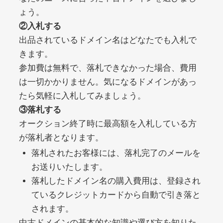
ょう。
②入札する
debtconsolidationorg.info
出品されているドメイン名はどなたでも入札で
きます。
その他
ジャンル
49
DA
参加費は無料で、落札できなかった場合、費用
389
1年
外部リンク数
ドメイン年齢
は一切かかりません。気になるドメインがあっ
10,800円
入札 0件
たら気軽に入札してみましょう。
詳細を見る
③落札する
オークション終了時に最高額を入札している方
が落札者となります。
portalvidalivre.com
落札されたお客様には、落札完了のメールを
その他
ジャンル
お送りいたします。
47
DA
2202
5年
落札したドメイン名の購入費用は、登録され
外部リンク数
ドメイン年齢
ているクレジットカードから自動で引き落と
10,800円
入札 0件
されます。
詳細を見る
中古ドメインの基本的な知識や選び方を知りた