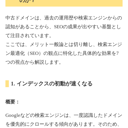
のか？
中古ドメインは、過去の運用歴や検索エンジンからの
akagi-yama.jp
認知があることから、SEOの成果が出やすい基盤とし
旅行
ジャンル
て注目されています。
35
DA
1004
15年
外部リンク数
ドメイン年齢
ここでは、メリット一般論とは切り離し、検索エンジ
3,300円
入札 2件
ン最適化（SEO）の観点に特化した具体的な効果を7
詳細を見る
つの視点から解説します。
2chnavi.net
1. インデックスの初動が速くなる
その他
ジャンル
概要：
35
DA
3998
20年
外部リンク数
ドメイン年齢
Googleなどの検索エンジンは、一度認識したドメイン
11,100円
入札 1件
を優先的にクロールする傾向があります。そのため、
詳細を見る