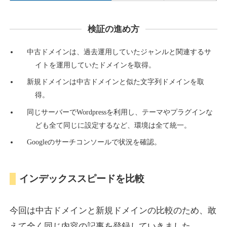
検証の進め方
countdown-x.com
中古ドメインは、過去運用していたジャンルと関連するサ
その他
ジャンル
イトを運用していたドメインを取得。
39
DA
479
14年
外部リンク数
ドメイン年齢
新規ドメインは中古ドメインと似た文字列ドメインを取
10,800円
入札 0件
得。
詳細を見る
同じサーバーでWordpressを利用し、テーマやプラグインな
ども全て同じに設定するなど、環境は全て統一。
Googleのサーチコンソールで状況を確認。
campus-web.jp
就職・転職
ジャンル
インデックススピードを比較
38
DA
1151
8年
外部リンク数
ドメイン年齢
3,600円
入札 3件
今回は中古ドメインと新規ドメインの比較のため、敢
詳細を見る
えて全く同じ内容の記事を登録していきました。