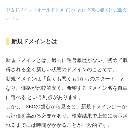
中古ドメイン（オールドドメイン）とは？初心者向け完全ガ
anipani.jp
イド
＞
ゲーム
ジャンル
新規ドメインとは
37
DA
418
12年
外部リンク数
ドメイン年齢
3,300円
入札 2件
新規ドメインとは、過去に運営履歴がない、初めて取
詳細を見る
得される全く新しい状態のドメインのことです。
新規ドメインは「良くも悪くも1からのスタート」と
lowslotfamilylocal.com
なり、価格が比較的安く、希望するドメイン名を自由
に選べる という利点があります。
その他
ジャンル
しかし、SEOの観点から見ると、新規ドメインは一か
37
DA
653
1年
外部リンク数
ドメイン年齢
ら評価を高める必要があり、検索結果で上位に表示さ
10,800円
入札 0件
れるまでには時間がかかることが一般的です。
詳細を見る