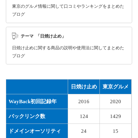
東京のグルメ情報に関して口コミやランキングをまとめた
ブログ
dka-hero.com
その他
ジャンル
テーマ 「日焼け止め」
40
DA
1070
15年
外部リンク数
ドメイン年齢
日焼け止めに関する商品の説明や使用法に関してまとめた
10,800円
入札 0件
ブログ
詳細を見る
日焼け止め
東京グルメ
mimpie.com
WayBack初回記録年
2016
2020
その他
ジャンル
40
DA
324
1年
外部リンク数
ドメイン年齢
バックリンク数
124
1429
10,800円
入札 0件
ドメインオーソリティ
24
15
詳細を見る