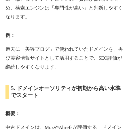
め、検索エンジンは「専門性が高い」と判断しやすく
なります。
otomedou.info
ゲーム
ジャンル
例：
34
DA
246
12年
外部リンク数
ドメイン年齢
過去に「美容ブログ」で使われていたドメインを、再
10,800円
入札 0件
び美容情報サイトとして活用することで、SEO評価が
詳細を見る
継続しやすくなります。
kakusen-kun.com
5. ドメインオーソリティが初期から高い水準
でスタート
エンターテイメント
ジャンル
34
DA
338
13年
外部リンク数
ドメイン年齢
概要：
10,800円
入札 0件
詳細を見る
中古ドメインは、MozやAhrefsが評価する「ドメイン