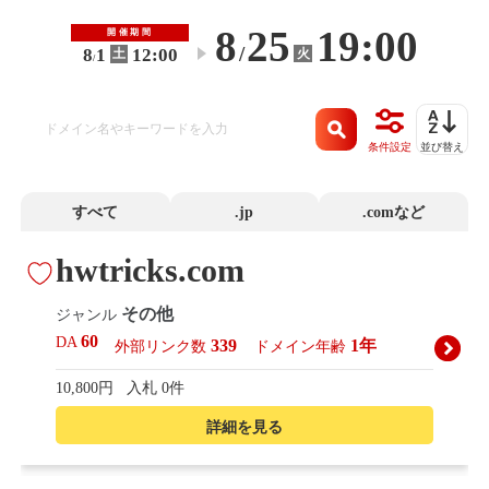
8
25
19:00
開催期間
/
8
1
12:00
火
土
〜
/
条件設定
並び替え
すべて
.jp
.comなど
hwtricks.com
その他
ジャンル
60
DA
339
1年
外部リンク数
ドメイン年齢
10,800円
入札 0件
詳細を見る