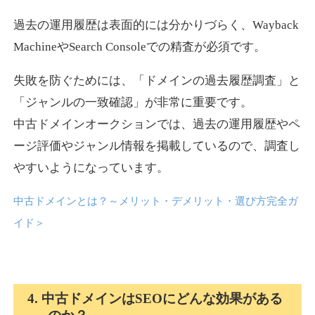
過去の運用履歴は表面的には分かりづらく、Wayback
news-log.jp
MachineやSearch Consoleでの精査が必須です。
エンターテイメント
ジャンル
失敗を防ぐためには、「ドメインの過去履歴調査」と
35
DA
759
9年
外部リンク数
ドメイン年齢
「ジャンルの一致確認」が非常に重要です。
中古ドメインオークションでは、過去の運用履歴やペ
3,300円
入札 2件
ージ評価やジャンル情報を掲載しているので、調査し
詳細を見る
やすいようになっています。
中古ドメインとは？～メリット・デメリット・選び方完全ガ
shadosoku.com
イド
＞
エンターテイメント
ジャンル
35
DA
460
10年
外部リンク数
ドメイン年齢
10,800円
入札 0件
4. 中古ドメインはSEOにどんな効果がある
詳細を見る