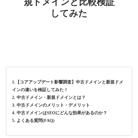
規ドメインと比較検証
してみた
rageboy.com
その他
ジャンル
42
DA
1724
29年
外部リンク数
ドメイン年齢
10,800円
入札 0件
詳細を見る
1.【コアアップデート影響調査】中古ドメインと新規ドメ
sug-web.jp
インの違いを検証してみた！
2. 中古ドメイン・新規ドメインとは？
その他
ジャンル
3. 中古ドメインのメリット・デメリット
42
DA
740
13年
外部リンク数
ドメイン年齢
4. 中古ドメインはSEOにどんな効果があるのか？
5. よくある質問(FAQ)
3,300円
入札 2件
詳細を見る