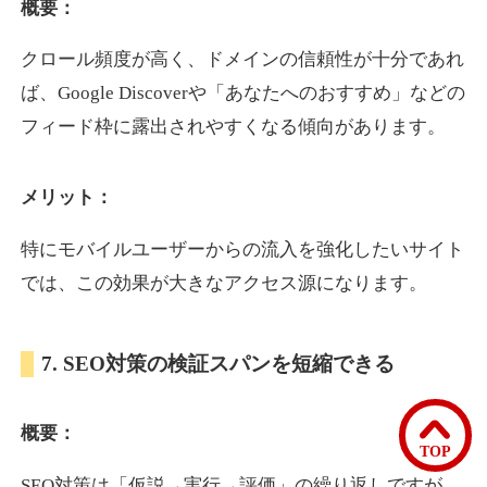
概要：
クロール頻度が高く、ドメインの信頼性が十分であれ
bomibomi.com
ば、Google Discoverや「あなたへのおすすめ」などの
音楽
ジャンル
フィード枠に露出されやすくなる傾向があります。
33
DA
183
15年
外部リンク数
ドメイン年齢
メリット：
10,800円
入札 0件
詳細を見る
特にモバイルユーザーからの流入を強化したいサイト
では、この効果が大きなアクセス源になります。
b1-kitakyushu.jp
7. SEO対策の検証スパンを短縮できる
イベント
ジャンル
33
DA
200
8年
外部リンク数
ドメイン年齢
概要：
3,300円
入札 2件
TOP
詳細を見る
SEO対策は「仮説→実行→評価」の繰り返しですが、