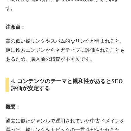
す。
inublo.jp
注意点：
ペット
ジャンル
34
DA
質の低い被リンクやスパム的なリンクが含まれると、
2080
21年
外部リンク数
ドメイン年齢
逆に検索エンジンからネガティブに評価されることも
3,600円
入札 3件
あるため、購入前の精査が不可欠です。
詳細を見る
4. コンテンツのテーマと親和性があるとSEO
uragu.com
評価が安定する
通販
ジャンル
34
DA
概要：
331
20年
外部リンク数
ドメイン年齢
11,100円
入札 1件
過去に似たジャンルで運用されていた中古ドメインを
詳細を見る
選べば、被リンクやトピックの一貫性が保たれるた