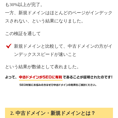
も30%以上が完了。
一方、新規ドメインはほとんどのページがインデック
express-soft.com
スされない、という結果になりました。
その他
ジャンル
この検証を通して
38
DA
919
26年
外部リンク数
ドメイン年齢
新規ドメインと比較して、中古ドメインの方がイ
10,800円
入札 0件
ンデックススピードが速いこと
詳細を見る
という結果が数値として表れました。
fukuoka-marathon.com
その他
ジャンル
38
DA
662
19年
外部リンク数
ドメイン年齢
10,800円
入札 0件
2. 中古ドメイン・新規ドメインとは？
詳細を見る