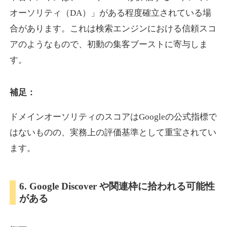
オーソリティ（DA）」がある程度確立されている場
合があります。これは検索エンジンにおける信頼スコ
showanavi.jp
アのようなもので、初動の集客ブーストに寄与しま
書籍
ジャンル
す。
33
DA
979
18年
外部リンク数
ドメイン年齢
3,600円
入札 3件
補足：
詳細を見る
ドメインオーソリティのスコアはGoogleの公式指標で
はないものの、実務上の評価基準として重宝されてい
aoyamasmiprp.jp
ます。
教育
ジャンル
33
DA
6. Google Discover や関連枠に拾われる可能性
145
16年
外部リンク数
ドメイン年齢
がある
3,300円
入札 2件
詳細を見る