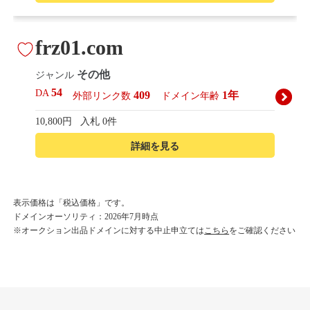
frz01.com
その他
ジャンル
54
DA
409
1年
外部リンク数
ドメイン年齢
10,800円
入札 0件
詳細を見る
korean-beautyshop.com
表示価格は「税込価格」です。
ドメインオーソリティ：2026年7月時点
その他
ジャンル
※オークション出品ドメインに対する中止申立ては
こちら
をご確認ください
54
DA
493
1年
外部リンク数
ドメイン年齢
10,800円
入札 0件
詳細を見る