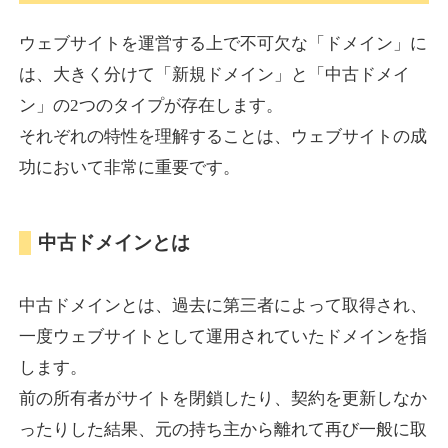
ウェブサイトを運営する上で不可欠な「ドメイン」に
torigirl-movie.com
は、大きく分けて「新規ドメイン」と「中古ドメイ
ン」の2つのタイプが存在します。
その他
ジャンル
それぞれの特性を理解することは、ウェブサイトの成
38
DA
383
10年
外部リンク数
ドメイン年齢
功において非常に重要です。
10,800円
入札 0件
詳細を見る
中古ドメインとは
vrnvroomn.com
中古ドメインとは、過去に第三者によって取得され、
通販
ジャンル
一度ウェブサイトとして運用されていたドメインを指
37
DA
1051
4年
外部リンク数
ドメイン年齢
します。
前の所有者がサイトを閉鎖したり、契約を更新しなか
10,800円
入札 0件
ったりした結果、元の持ち主から離れて再び一般に取
詳細を見る