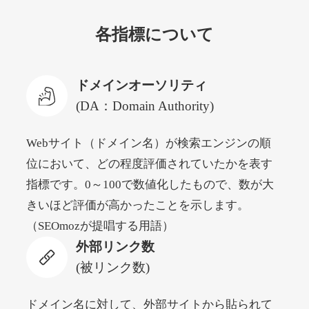
各指標について
newyorktodaylive.com
その他
ジャンル
ドメインオーソリティ
53
DA
430
2年
外部リンク数
ドメイン年齢
(DA：Domain Authority)
10,800円
入札 0件
Webサイト（ドメイン名）が検索エンジンの順
詳細を見る
位において、どの程度評価されていたかを表す
指標です。0～100で数値化したもので、数が大
dog-life-jacket.com
きいほど評価が高かったことを示します。
（SEOmozが提唱する用語）
その他
ジャンル
外部リンク数
53
DA
393
1年
外部リンク数
ドメイン年齢
(被リンク数)
10,800円
入札 0件
詳細を見る
ドメイン名に対して、外部サイトから貼られて