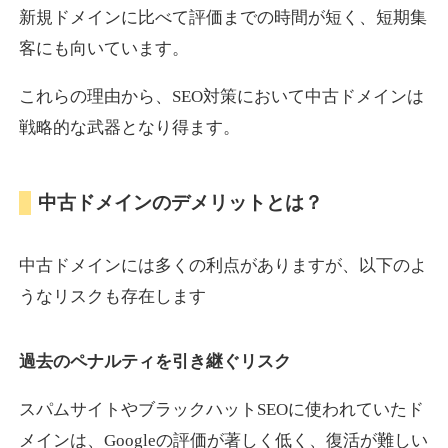
新規ドメインに比べて評価までの時間が短く、短期集
客にも向いています。
motokari.jp
これらの理由から、SEO対策において中古ドメインは
エンターテイメント
ジャンル
戦略的な武器となり得ます。
35
DA
947
21年
外部リンク数
ドメイン年齢
3,300円
入札 2件
中古ドメインのデメリットとは？
詳細を見る
中古ドメインには多くの利点がありますが、以下のよ
uho2.com
うなリスクも存在します
通販
ジャンル
過去のペナルティを引き継ぐリスク
35
DA
282
12年
外部リンク数
ドメイン年齢
10,800円
入札 0件
スパムサイトやブラックハットSEOに使われていたド
メインは、Googleの評価が著しく低く、復活が難しい
詳細を見る