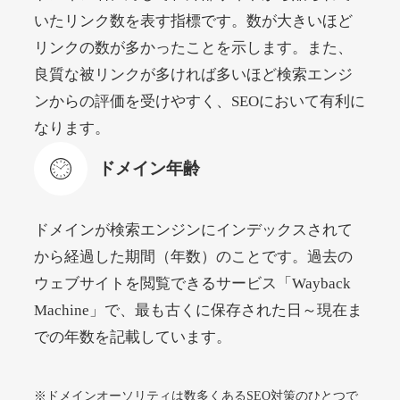
いたリンク数を表す指標です。数が大きいほど
リンクの数が多かったことを示します。また、
beamie.jp
良質な被リンクが多ければ多いほど検索エンジ
エンターテイメント
ジャンル
ンからの評価を受けやすく、SEOにおいて有利に
52
DA
3790
16年
外部リンク数
ドメイン年齢
なります。
4,200円
入札 7件
ドメイン年齢
詳細を見る
ドメインが検索エンジンにインデックスされて
themusicnotebook.com
から経過した期間（年数）のことです。過去の
ウェブサイトを閲覧できるサービス「Wayback
その他
ジャンル
Machine」で、最も古くに保存された日～現在ま
52
DA
392
1年
外部リンク数
ドメイン年齢
での年数を記載しています。
10,800円
入札 0件
詳細を見る
※ドメインオーソリティは数多くあるSEO対策のひとつで