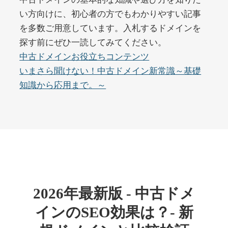
い方向けに、初心者の方でもわかりやすい記事
を多数ご用意しています。入札するドメインを
buywrite-plus.com
探す前にぜひ一読してみてください。
その他
ジャンル
中古ドメインお役立ちコンテンツ
45
DA
4677
2年
いまさら聞けない！中古ドメイン新常識～基礎
外部リンク数
ドメイン年齢
知識から応用まで。～
10,800円
入札 0件
詳細を見る
qbiz.jp
ビジネス
ジャンル
43
DA
963
14年
外部リンク数
ドメイン年齢
2026年最新版 - 中古ドメ
4,500円
入札 6件
インのSEO効果は？- 新
詳細を見る