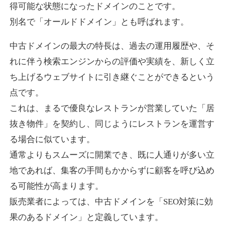
得可能な状態になったドメインのことです。
別名で「オールドドメイン」とも呼ばれます。
higehiro-anime.com
中古ドメインの最大の特長は、過去の運用履歴や、そ
エンターテイメント
ジャンル
れに伴う検索エンジンからの評価や実績を、新しく立
37
DA
882
6年
外部リンク数
ドメイン年齢
ち上げるウェブサイトに引き継ぐことができるという
10,800円
入札 0件
点です。
これは、まるで優良なレストランが営業していた「居
詳細を見る
抜き物件」を契約し、同じようにレストランを運営す
る場合に似ています。
box-cafe.jp
通常よりもスムーズに開業でき、既に人通りが多い立
飲食
ジャンル
地であれば、集客の手間もかからずに顧客を呼び込め
37
DA
217
8年
外部リンク数
ドメイン年齢
る可能性が高まります。
販売業者によっては、中古ドメインを「SEO対策に効
3,300円
入札 2件
果のあるドメイン」と定義しています。
詳細を見る