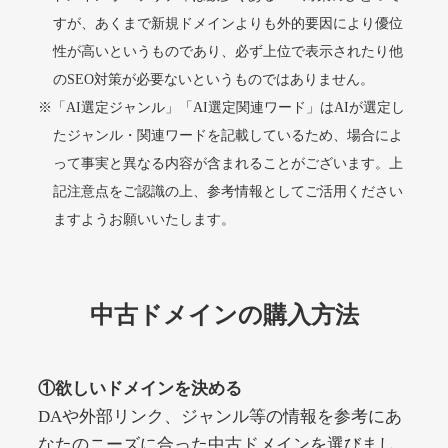
すが、あくまで新規ドメインよりも外的要因により優位
性が高いというものであり、必ず上位で表示されたり他
alprostadil-br.info
のSEO対策が必要ないというものではありません。
※「AI選定ジャンル」「AI選定関連ワード」はAIが選定し
その他
ジャンル
51
DA
たジャンル・関連ワードを記載しているため、場合によ
1202
1年
外部リンク数
ドメイン年齢
って事実と異なる内容が含まれることがございます。上
10,800円
入札 0件
記注意点をご認識の上、参考情報としてご活用ください
詳細を見る
ますようお願いいたします。
toto-robot.com
中古ドメインの購入方法
その他
ジャンル
51
DA
487
1年
外部リンク数
ドメイン年齢
①欲しいドメインを決める
10,800円
入札 0件
DAや外部リンク、ジャンル等の情報を参考にあ
詳細を見る
なたのニーズに合った中古ドメインを選びまし