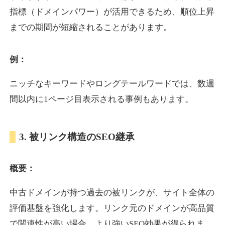
指標（ドメインパワー）が活用できるため、順位上昇
までの期間が短縮されることがあります。
yoshuhanten.com
飲食
ジャンル
例：
34
DA
271
25年
外部リンク数
ドメイン年齢
ニッチなキーワードやロングテールワードでは、数週
10,800円
入札 0件
間以内に1ページ目表示される事例もあります。
詳細を見る
3. 被リンク構造のSEO継承
naruto-20th.jp
概要：
イベント
ジャンル
34
DA
270
4年
外部リンク数
ドメイン年齢
中古ドメインが持つ過去の被リンクが、サイト全体の
3,600円
入札 3件
評価基盤を強化します。リンク元のドメインが高品質
詳細を見る
で関連性が高い場合、より強いSEO効果が得られま