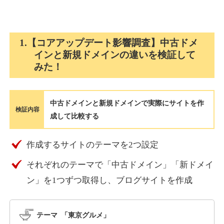
holocardstrategy.jp
1.【コアアップデート影響調査】中古ドメ
インと新規ドメインの違いを検証して
趣味
ジャンル
みた！
40
DA
702
2年
外部リンク数
ドメイン年齢
3,300円
入札 3件
中古ドメインと新規ドメインで実際にサイトを作
詳細を見る
検証内容
成して比較する
suka-jp.com
作成するサイトのテーマを2つ設定
それぞれのテーマで「中古ドメイン」「新ドメイ
その他
ジャンル
40
ン」を1つずつ取得し、ブログサイトを作成
DA
2518
1年
外部リンク数
ドメイン年齢
10,800円
入札 0件
テーマ 「東京グルメ」
詳細を見る