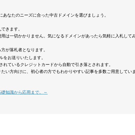
0
考にあなたのニーズに合った中古ドメインを選びましょう。
1070
15年
その他
0
札できます。
費用は一切かかりません。気になるドメインがあったら気軽に入札して
324
1年
その他
0
る方が落札者となります。
ルをお送りいたします。
479
14年
その他
0
されているクレジットカードから自動で引き落とされます。
りたい方向けに、初心者の方でもわかりやすい記事を多数ご用意してい
在宅勤務
1151
8年
就職・転職
コミュニティ
テレワーク
基礎知識から応用まで。～
1377
18年
その他
0
527
26年
その他
0