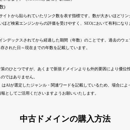
数)
2202
5年
その他
0
サイトから貼られていたリンク数を表す指標です。数が大きいほどリン
いほど検索エンジンからの評価を受けやすく、SEOにおいて有利になり
4677
2年
その他
0
インデックスされてから経過した期間（年数）のことです。過去のウェブサ
くに保存された日～現在までの年数を記載しています。
経済ニュース
963
14年
ビジネス
九州経済
ビジネス
対策のひとつですが、あくまで新規ドメインよりも外的要因により優位
1724
29年
その他
0
ものではありません。
ド」はAIが選定したジャンル・関連ワードを記載しているため、場合に
740
13年
その他
0
情報としてご活用くださいますようお願いいたします。
カードゲーム
攻略
702
2年
趣味
大会情報
中古ドメインの購入方法
2518
1年
その他