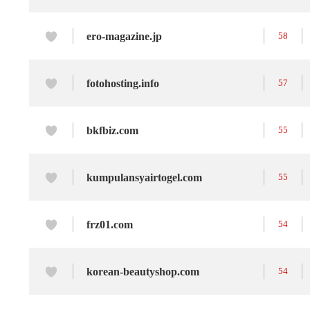
ero-magazine.jp
58
fotohosting.info
57
bkfbiz.com
55
kumpulansyairtogel.com
55
frz01.com
54
korean-beautyshop.com
54