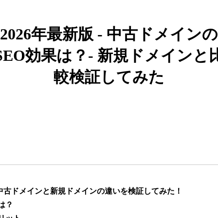
919
26年
その他
0
2026年最新版 - 中古ドメインの
662
19年
その他
0
SEO効果は？- 新規ドメインと
較検証してみた
383
10年
その他
0
カー用品
1051
4年
通販
ライフスタイル
通販
エンターテ
アニメ
ライトノベル
882
6年
イメント
恋愛
キャラクターカフェ
217
8年
飲食
コラボカフェ
エンタメ
】中古ドメインと新規ドメインの違いを検証してみた！
は？
ゲーム
キャラクター
418
12年
ゲーム
エンタメ