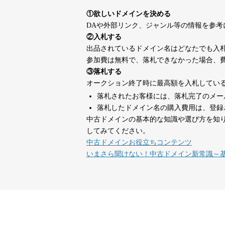
suka-jp.com
①欲しいドメインを決める
DAや外部リンク、ジャンル等の情報を参
dka-hero.com
40
②入札する
出品されているドメイン名はどなたでも入
参加費は無料で、落札できなかった場合、
mimpie.com
40
③落札する
オークション終了時に最高額を入札してい
落札されたお客様には、落札完了のメー
countdown-x.com
39
落札したドメイン名の購入費用は、登録
中古ドメインの基本的な知識や選び方を知
してみてください。
campus-web.jp
38
中古ドメインお役立ちコンテンツ
いまさら聞けない！中古ドメイン新常識～
designcrave.com
38
actagainstaids.com
38