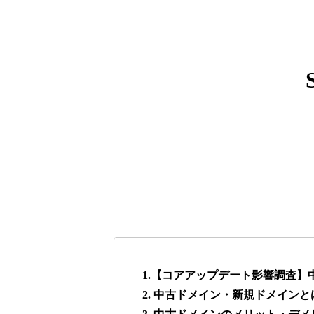
express-soft.com
38
fukuoka-marathon.com
38
torigirl-movie.com
38
vrnvroomn.com
37
higehiro-anime.com
37
box-cafe.jp
37
1.【コアアップデート影響調査
2. 中古ドメイン・新規ドメインと
anipani.jp
37