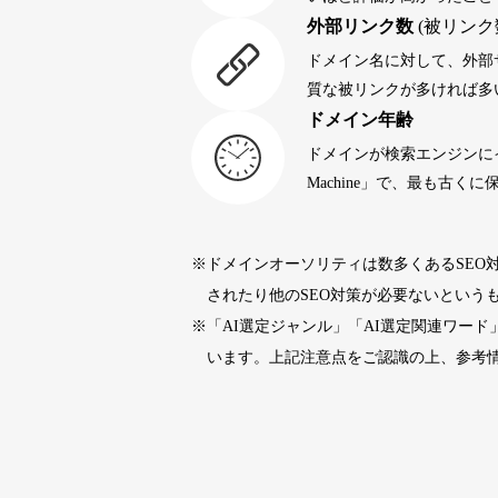
外部リンク数
(被リンク
portalvidalivre.com
47
ドメイン名に対して、外部
質な被リンクが多ければ多
ドメイン年齢
buywrite-plus.com
45
ドメインが検索エンジンに
Machine」で、最も古
qbiz.jp
43
※ドメインオーソリティは数多くあるSEO
rageboy.com
42
されたり他のSEO対策が必要ないという
※「AI選定ジャンル」「AI選定関連ワー
sug-web.jp
42
います。上記注意点をご認識の上、参考
holocardstrategy.jp
40
40