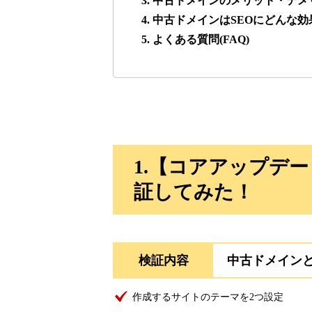
3. 中古ドメインのメリット・デメ
4. 中古ドメインはSEOにどんな
lowslotfamilylocal.com
5. よくある質問(FAQ)
37
onlinepokerbetdansk.com
37
econopundit.com
37
1.【コアアップデ
theharteofmarketing.com
37
証してみた！
myougi.jp
36
検証内容
中古ドメイン
motokari.jp
35
作成するサイトのテーマを2つ設定