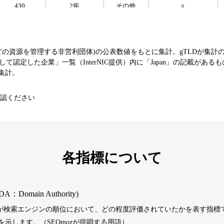
430
2年
その他
0
393
1年
その他
0
などの資源を管理する非営利団体)の公表数値をもとに集計。gTLDが集計
て認定した企業」一覧（InterNIC提供）内に「Japan」の記載がある
エンターテ
SNS
芸能
値を集計。
3790
16年
イメント
コミュニティ
認ください
392
1年
その他
0
1202
1年
その他
0
各指標について
487
1年
その他
0
DA：Domain Authority)
）が検索エンジンの順位において、どの程度評価されていたかを表す指標で
389
1年
その他
0
示します。（SEOmozが提唱する用語）