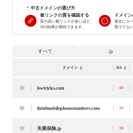
中古ドメインの選び方
被リンクの質を確認する
ドメイン
質の高い被リンクが多いほど、
過去にス
SEO効果が期待できます。
受けてな
すべて
.jp
ドメイン
DA
hwtricks.com
60
listofmobilephonenumbers.com
59
失業保険.jp
59