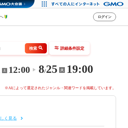
方へ
ログイン
検索
詳細条件設定
8
25
19:00
1
12:00
〜
/
火
土
※AIによって選定されたジャンル・関連ワードを掲載しています。
しく見る