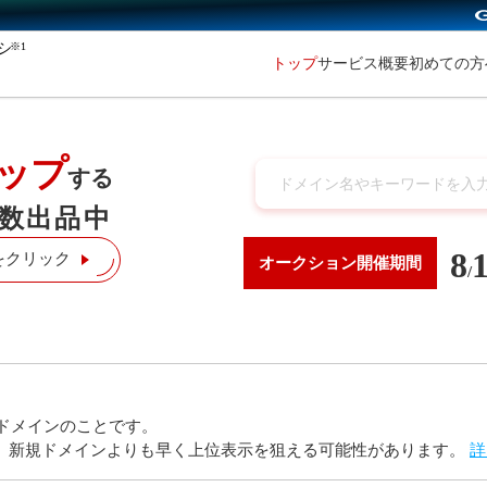
※1
初めての
トップ
サービス概要
ップ
する
数出品中
8
をクリック
オークション
開催期間
/
ドメインのことです。
り、新規ドメインよりも早く上位表示を狙える可能性があります。
詳