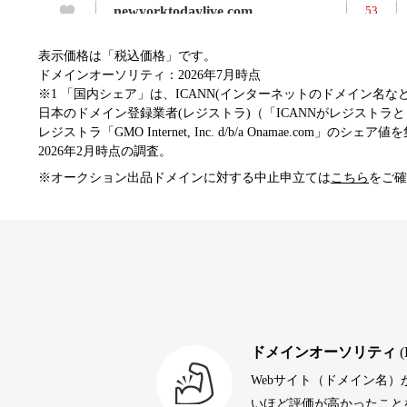
newyorktodaylive.com
53
表示価格は「税込価格」です。
dog-life-jacket.com
53
ドメインオーソリティ：2026年7月時点
※1 「国内シェア」は、ICANN(インターネットのドメイン名
日本のドメイン登録業者(レジストラ)（「ICANNがレジストラとし
レジストラ「GMO Internet, Inc. d/b/a Onamae.com」のシェア
beamie.jp
52
2026年2月時点の調査。
※オークション出品ドメインに対する中止申立ては
こちら
をご確
themusicnotebook.com
52
alprostadil-br.info
51
toto-robot.com
51
ドメインオーソリティ
(
Webサイト（ドメイン名
debtconsolidationorg.info
49
いほど評価が高かったことを