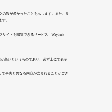
10,800円
10,800円
0
18日
詳細を見る
クの数が多かったことを示します。また、良
ます。
10,800円
10,800円
0
18日
詳細を見る
イトを閲覧できるサービス「Wayback
4,500円
4,500円
6
18日
詳細を見る
性が高いというものであり、必ず上位で表示
10,800円
10,800円
0
18日
詳細を見る
よって事実と異なる内容が含まれることがござ
3,300円
3,300円
2
18日
詳細を見る
3,300円
3,300円
3
18日
詳細を見る
10,800円
10,800円
0
18日