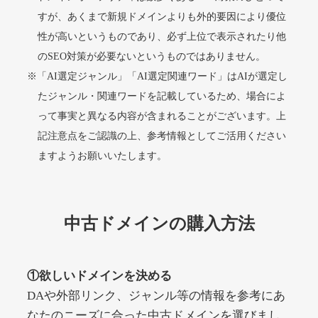
すが、あくまで新規ドメインよりも外的要因により優位
性が高いというものであり、必ず上位で表示されたり他
alprostadil-br.info
のSEO対策が必要ないというものではありません。
※「AI選定ジャンル」「AI選定関連ワード」はAIが選定し
その他
ジャンル
51
DA
たジャンル・関連ワードを記載しているため、場合によ
1202
1年
外部リンク数
ドメイン年齢
って事実と異なる内容が含まれることがございます。上
10,800円
入札 0件
記注意点をご認識の上、参考情報としてご活用ください
詳細を見る
ますようお願いいたします。
toto-robot.com
中古ドメインの購入方法
その他
ジャンル
51
DA
487
1年
外部リンク数
ドメイン年齢
①欲しいドメインを決める
10,800円
入札 0件
DAや外部リンク、ジャンル等の情報を参考にあ
詳細を見る
なたのニーズに合った中古ドメインを選びまし