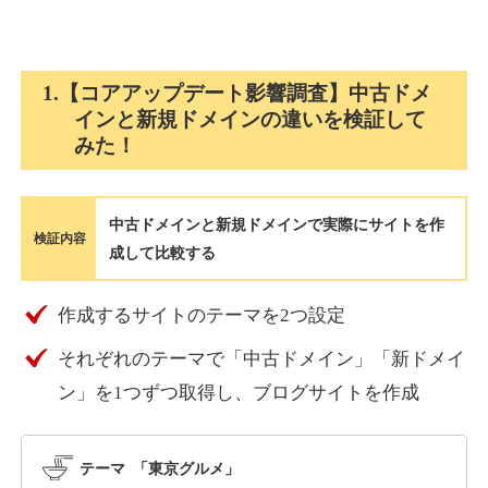
holocardstrategy.jp
1.【コアアップデート影響調査】中古ドメ
インと新規ドメインの違いを検証して
趣味
ジャンル
みた！
40
DA
702
2年
外部リンク数
ドメイン年齢
3,300円
入札 3件
中古ドメインと新規ドメインで実際にサイトを作
詳細を見る
検証内容
成して比較する
suka-jp.com
作成するサイトのテーマを2つ設定
それぞれのテーマで「中古ドメイン」「新ドメイ
その他
ジャンル
40
ン」を1つずつ取得し、ブログサイトを作成
DA
2518
1年
外部リンク数
ドメイン年齢
10,800円
入札 0件
テーマ 「東京グルメ」
詳細を見る