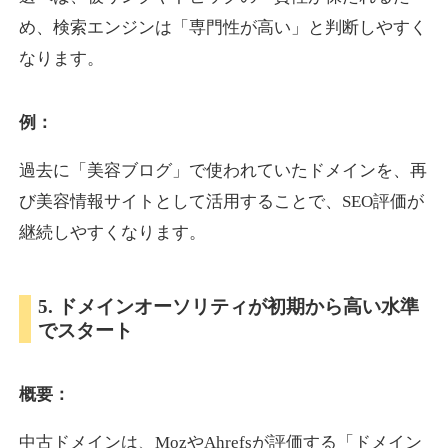
め、検索エンジンは「専門性が高い」と判断しやすく
なります。
otomedou.info
ゲーム
ジャンル
例：
34
DA
246
12年
外部リンク数
ドメイン年齢
過去に「美容ブログ」で使われていたドメインを、再
10,800円
入札 0件
び美容情報サイトとして活用することで、SEO評価が
詳細を見る
継続しやすくなります。
kakusen-kun.com
5. ドメインオーソリティが初期から高い水準
でスタート
エンターテイメント
ジャンル
34
DA
338
13年
外部リンク数
ドメイン年齢
概要：
10,800円
入札 0件
詳細を見る
中古ドメインは、MozやAhrefsが評価する「ドメイン