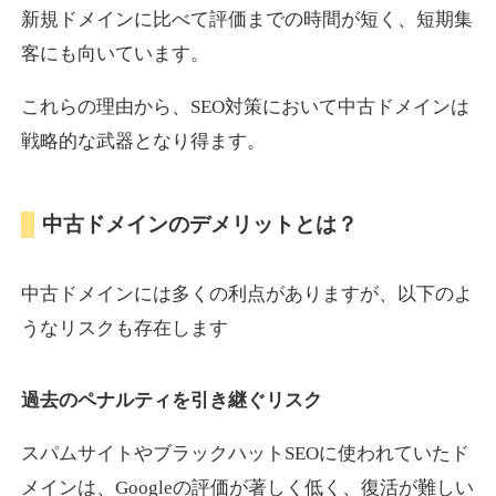
新規ドメインに比べて評価までの時間が短く、短期集
客にも向いています。
motokari.jp
これらの理由から、SEO対策において中古ドメインは
エンターテイメント
ジャンル
戦略的な武器となり得ます。
35
DA
947
21年
外部リンク数
ドメイン年齢
3,300円
入札 2件
中古ドメインのデメリットとは？
詳細を見る
中古ドメインには多くの利点がありますが、以下のよ
uho2.com
うなリスクも存在します
通販
ジャンル
過去のペナルティを引き継ぐリスク
35
DA
282
12年
外部リンク数
ドメイン年齢
10,800円
入札 0件
スパムサイトやブラックハットSEOに使われていたド
メインは、Googleの評価が著しく低く、復活が難しい
詳細を見る