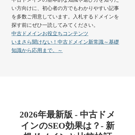
い方向けに、初心者の方でもわかりやすい記事
を多数ご用意しています。入札するドメインを
buywrite-plus.com
探す前にぜひ一読してみてください。
その他
ジャンル
中古ドメインお役立ちコンテンツ
45
DA
4677
2年
いまさら聞けない！中古ドメイン新常識～基礎
外部リンク数
ドメイン年齢
知識から応用まで。～
10,800円
入札 0件
詳細を見る
qbiz.jp
ビジネス
ジャンル
43
DA
963
14年
外部リンク数
ドメイン年齢
2026年最新版 - 中古ドメ
4,500円
入札 6件
インのSEO効果は？- 新
詳細を見る