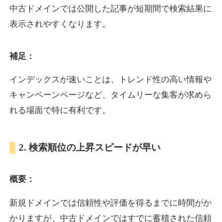
中古ドメインでは公開した記事が短期間で検索結果に
表示されやすくなります。
oazo.jp
補足：
プレミアム文字列
ジャンル
35
DA
626
22年
外部リンク数
ドメイン年齢
インデックスが速いことは、トレンド性の高い情報や
3,300円
入札 2件
キャンペーンページなど、タイムリーな集客が求めら
詳細を見る
れる場面で特に有利です。
e-b.jp
2. 検索順位の上昇スピードが早い
プレミアム文字列
ジャンル
概要：
35
DA
368
3年
外部リンク数
ドメイン年齢
3,300円
入札 2件
新規ドメインでは信頼性や評価を得るまでに時間がか
かりますが、中古ドメインではすでに蓄積された信頼
詳細を見る