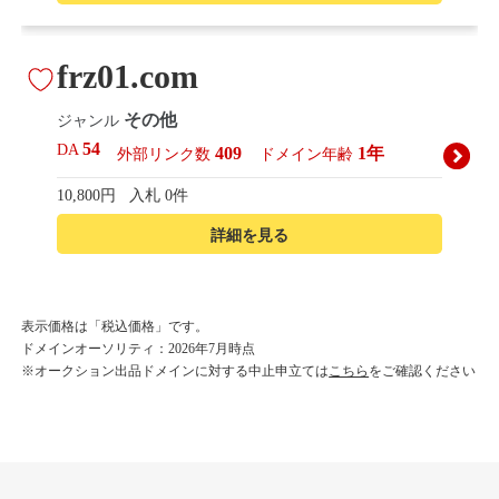
frz01.com
その他
ジャンル
54
DA
409
1年
外部リンク数
ドメイン年齢
10,800円
入札 0件
詳細を見る
korean-beautyshop.com
表示価格は「税込価格」です。
ドメインオーソリティ：2026年7月時点
その他
ジャンル
※オークション出品ドメインに対する中止申立ては
こちら
をご確認ください
54
DA
493
1年
外部リンク数
ドメイン年齢
10,800円
入札 0件
詳細を見る