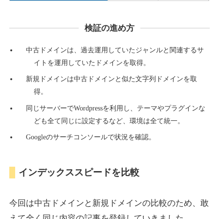
検証の進め方
countdown-x.com
中古ドメインは、過去運用していたジャンルと関連するサ
その他
ジャンル
イトを運用していたドメインを取得。
39
DA
479
14年
外部リンク数
ドメイン年齢
新規ドメインは中古ドメインと似た文字列ドメインを取
10,800円
入札 0件
得。
詳細を見る
同じサーバーでWordpressを利用し、テーマやプラグインな
ども全て同じに設定するなど、環境は全て統一。
Googleのサーチコンソールで状況を確認。
campus-web.jp
就職・転職
ジャンル
インデックススピードを比較
38
DA
1151
8年
外部リンク数
ドメイン年齢
3,600円
入札 3件
今回は中古ドメインと新規ドメインの比較のため、敢
詳細を見る
えて全く同じ内容の記事を登録していきました。