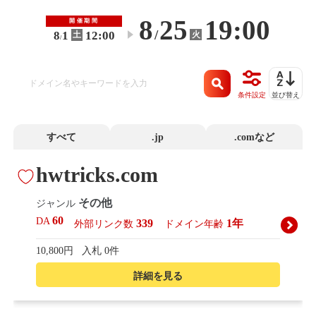
8
25
19:00
開催期間
/
8
1
12:00
火
土
〜
/
条件設定
並び替え
すべて
.jp
.comなど
hwtricks.com
その他
ジャンル
60
DA
339
1年
外部リンク数
ドメイン年齢
10,800円
入札 0件
詳細を見る