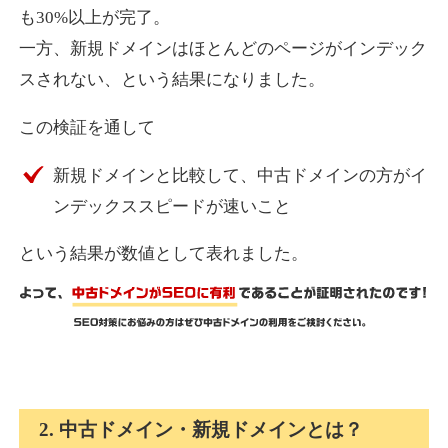
も30%以上が完了。
一方、新規ドメインはほとんどのページがインデック
express-soft.com
スされない、という結果になりました。
その他
ジャンル
この検証を通して
38
DA
919
26年
外部リンク数
ドメイン年齢
新規ドメインと比較して、中古ドメインの方がイ
10,800円
入札 0件
ンデックススピードが速いこと
詳細を見る
という結果が数値として表れました。
fukuoka-marathon.com
その他
ジャンル
38
DA
662
19年
外部リンク数
ドメイン年齢
10,800円
入札 0件
2. 中古ドメイン・新規ドメインとは？
詳細を見る