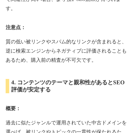
す。
inublo.jp
注意点：
ペット
ジャンル
34
DA
質の低い被リンクやスパム的なリンクが含まれると、
2080
21年
外部リンク数
ドメイン年齢
逆に検索エンジンからネガティブに評価されることも
3,600円
入札 3件
あるため、購入前の精査が不可欠です。
詳細を見る
4. コンテンツのテーマと親和性があるとSEO
uragu.com
評価が安定する
通販
ジャンル
34
DA
概要：
331
20年
外部リンク数
ドメイン年齢
11,100円
入札 1件
過去に似たジャンルで運用されていた中古ドメインを
詳細を見る
選べば、被リンクやトピックの一貫性が保たれるた