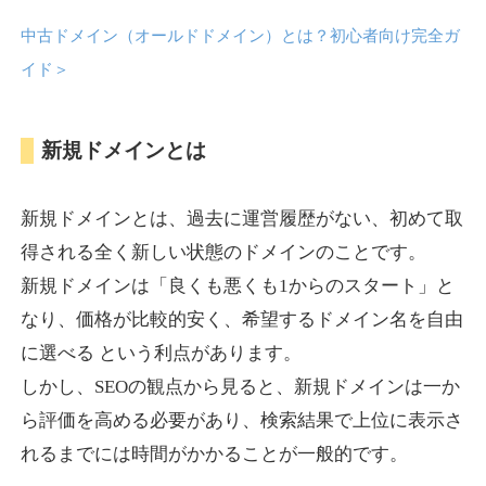
中古ドメイン（オールドドメイン）とは？初心者向け完全ガ
anipani.jp
イド
＞
ゲーム
ジャンル
新規ドメインとは
37
DA
418
12年
外部リンク数
ドメイン年齢
3,300円
入札 2件
新規ドメインとは、過去に運営履歴がない、初めて取
詳細を見る
得される全く新しい状態のドメインのことです。
新規ドメインは「良くも悪くも1からのスタート」と
lowslotfamilylocal.com
なり、価格が比較的安く、希望するドメイン名を自由
に選べる という利点があります。
その他
ジャンル
しかし、SEOの観点から見ると、新規ドメインは一か
37
DA
653
1年
外部リンク数
ドメイン年齢
ら評価を高める必要があり、検索結果で上位に表示さ
10,800円
入札 0件
れるまでには時間がかかることが一般的です。
詳細を見る