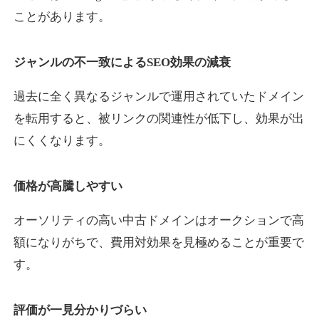
ことがあります。
yaoiso.com
ジャンルの不一致によるSEO効果の減衰
飲食
ジャンル
過去に全く異なるジャンルで運用されていたドメイン
35
DA
359
17年
外部リンク数
ドメイン年齢
を転用すると、被リンクの関連性が低下し、効果が出
10,800円
入札 0件
にくくなります。
詳細を見る
価格が高騰しやすい
outlaw-movie.jp
オーソリティの高い中古ドメインはオークションで高
エンターテイメント
ジャンル
額になりがちで、費用対効果を見極めることが重要で
35
DA
362
14年
外部リンク数
ドメイン年齢
す。
3,300円
入札 2件
評価が一見分かりづらい
詳細を見る