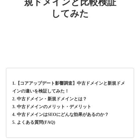
規ドメインと比較検証
してみた
rageboy.com
その他
ジャンル
42
DA
1724
29年
外部リンク数
ドメイン年齢
10,800円
入札 0件
詳細を見る
1.【コアアップデート影響調査】中古ドメインと新規ドメ
sug-web.jp
インの違いを検証してみた！
2. 中古ドメイン・新規ドメインとは？
その他
ジャンル
3. 中古ドメインのメリット・デメリット
42
DA
740
13年
外部リンク数
ドメイン年齢
4. 中古ドメインはSEOにどんな効果があるのか？
5. よくある質問(FAQ)
3,300円
入札 2件
詳細を見る