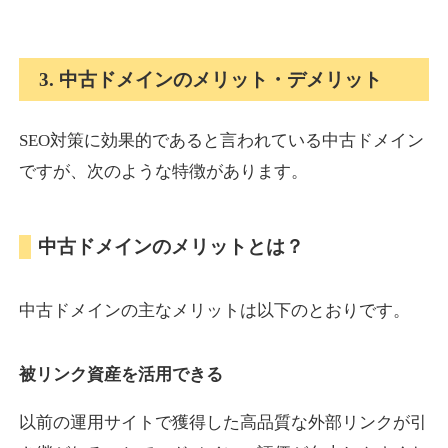
onlinepokerbetdansk.com
3. 中古ドメインのメリット・デメリット
その他
ジャンル
37
DA
SEO対策に効果的であると言われている中古ドメイン
629
1年
外部リンク数
ドメイン年齢
ですが、次のような特徴があります。
10,800円
入札 0件
詳細を見る
中古ドメインのメリットとは？
econopundit.com
中古ドメインの主なメリットは以下のとおりです。
その他
ジャンル
37
DA
446
23年
外部リンク数
ドメイン年齢
被リンク資産を活用できる
10,800円
入札 0件
以前の運用サイトで獲得した高品質な外部リンクが引
詳細を見る