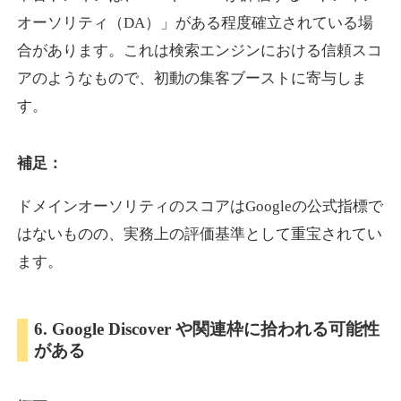
オーソリティ（DA）」がある程度確立されている場
合があります。これは検索エンジンにおける信頼スコ
showanavi.jp
アのようなもので、初動の集客ブーストに寄与しま
書籍
ジャンル
す。
33
DA
979
18年
外部リンク数
ドメイン年齢
3,600円
入札 3件
補足：
詳細を見る
ドメインオーソリティのスコアはGoogleの公式指標で
はないものの、実務上の評価基準として重宝されてい
aoyamasmiprp.jp
ます。
教育
ジャンル
33
DA
6. Google Discover や関連枠に拾われる可能性
145
16年
外部リンク数
ドメイン年齢
がある
3,300円
入札 2件
詳細を見る