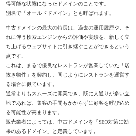
得可能な状態になったドメインのことです。
別名で「オールドドメイン」とも呼ばれます。
higehiro-anime.com
中古ドメインの最大の特長は、過去の運用履歴や、そ
エンターテイメント
ジャンル
れに伴う検索エンジンからの評価や実績を、新しく立
37
DA
882
6年
外部リンク数
ドメイン年齢
ち上げるウェブサイトに引き継ぐことができるという
10,800円
入札 0件
点です。
これは、まるで優良なレストランが営業していた「居
詳細を見る
抜き物件」を契約し、同じようにレストランを運営す
る場合に似ています。
box-cafe.jp
通常よりもスムーズに開業でき、既に人通りが多い立
飲食
ジャンル
地であれば、集客の手間もかからずに顧客を呼び込め
37
DA
217
8年
外部リンク数
ドメイン年齢
る可能性が高まります。
販売業者によっては、中古ドメインを「SEO対策に効
3,300円
入札 2件
果のあるドメイン」と定義しています。
詳細を見る