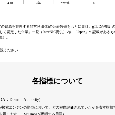
430
2年
その他
0
393
1年
その他
0
などの資源を管理する非営利団体)の公表数値をもとに集計。gTLDが集計
て認定した企業」一覧（InterNIC提供）内に「Japan」の記載がある
エンターテ
SNS
芸能
値を集計。
3790
16年
イメント
コミュニティ
認ください
392
1年
その他
0
1202
1年
その他
0
各指標について
487
1年
その他
0
DA：Domain Authority)
）が検索エンジンの順位において、どの程度評価されていたかを表す指標で
389
1年
その他
0
示します。（SEOmozが提唱する用語）