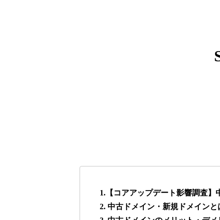
express-soft.com
38
fukuoka-marathon.com
38
torigirl-movie.com
38
vrnvroomn.com
37
higehiro-anime.com
37
box-cafe.jp
37
1.【コアアップデート影響調査
2. 中古ドメイン・新規ドメインと
anipani.jp
37