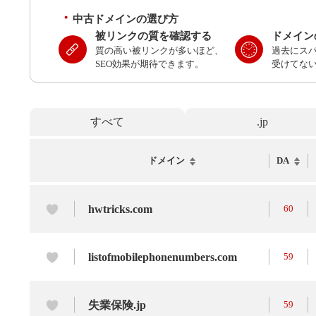
中古ドメインの選び方
被リンクの質を確認する
ドメイン
質の高い被リンクが多いほど、
過去にス
SEO効果が期待できます。
受けてな
すべて
.jp
ドメイン
DA
hwtricks.com
60
listofmobilephonenumbers.com
59
失業保険.jp
59