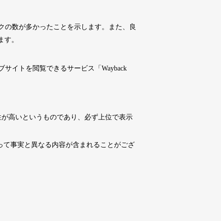
10,800円
10,800円
0
18日
詳細を見る
クの数が多かったことを示します。また、良
ます。
10,800円
10,800円
0
18日
詳細を見る
イトを閲覧できるサービス「Wayback
4,500円
4,500円
6
18日
詳細を見る
性が高いというものであり、必ず上位で表示
10,800円
10,800円
0
18日
詳細を見る
よって事実と異なる内容が含まれることがござ
3,300円
3,300円
2
18日
詳細を見る
3,300円
3,300円
3
18日
詳細を見る
10,800円
10,800円
0
18日