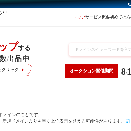
※1
初めての
トップ
サービス概要
ップ
する
数出品中
8
をクリック
オークション
開催期間
/
ドメインのことです。
り、新規ドメインよりも早く上位表示を狙える可能性があります。
詳