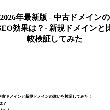
919
26年
その他
0
2026年最新版 - 中古ドメインの
662
19年
その他
0
SEO効果は？- 新規ドメインと
較検証してみた
383
10年
その他
0
カー用品
1051
4年
通販
ライフスタイル
通販
エンターテ
アニメ
ライトノベル
882
6年
イメント
恋愛
キャラクターカフェ
217
8年
飲食
コラボカフェ
エンタメ
】中古ドメインと新規ドメインの違いを検証してみた！
は？
ゲーム
キャラクター
418
12年
ゲーム
エンタメ