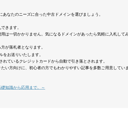
0
考にあなたのニーズに合った中古ドメインを選びましょう。
1070
15年
その他
0
札できます。
費用は一切かかりません。気になるドメインがあったら気軽に入札して
324
1年
その他
0
る方が落札者となります。
ルをお送りいたします。
479
14年
その他
0
されているクレジットカードから自動で引き落とされます。
りたい方向けに、初心者の方でもわかりやすい記事を多数ご用意してい
在宅勤務
1151
8年
就職・転職
コミュニティ
テレワーク
基礎知識から応用まで。～
1377
18年
その他
0
527
26年
その他
0