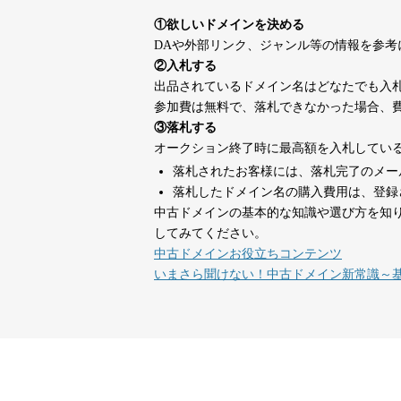
suka-jp.com
①欲しいドメインを決める
DAや外部リンク、ジャンル等の情報を参
dka-hero.com
40
②入札する
出品されているドメイン名はどなたでも入
参加費は無料で、落札できなかった場合、
mimpie.com
40
③落札する
オークション終了時に最高額を入札してい
落札されたお客様には、落札完了のメー
countdown-x.com
39
落札したドメイン名の購入費用は、登録
中古ドメインの基本的な知識や選び方を知
してみてください。
campus-web.jp
38
中古ドメインお役立ちコンテンツ
いまさら聞けない！中古ドメイン新常識～
designcrave.com
38
actagainstaids.com
38