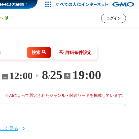
方へ
ログイン
検索
詳細条件設定
8
25
19:00
1
12:00
〜
/
火
土
※AIによって選定されたジャンル・関連ワードを掲載しています。
しく見る