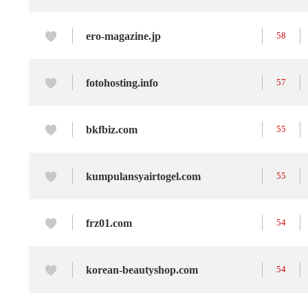
ero-magazine.jp
58
fotohosting.info
57
bkfbiz.com
55
kumpulansyairtogel.com
55
frz01.com
54
korean-beautyshop.com
54