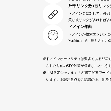
外部リンク数
(被リンク
portalvidalivre.com
47
ドメイン名に対して、外部
質な被リンクが多ければ多
ドメイン年齢
buywrite-plus.com
45
ドメインが検索エンジンに
Machine」で、最も古
qbiz.jp
43
※ドメインオーソリティは数多くあるSEO
rageboy.com
42
されたり他のSEO対策が必要ないという
※「AI選定ジャンル」「AI選定関連ワー
sug-web.jp
42
います。上記注意点をご認識の上、参考
holocardstrategy.jp
40
40