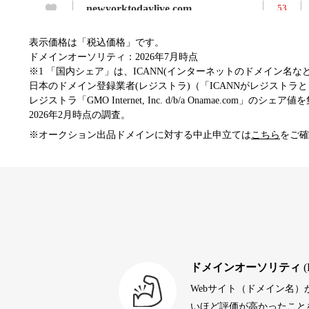
newyorktodaylive.com
53
表示価格は「税込価格」です。
dog-life-jacket.com
53
ドメインオーソリティ：2026年7月時点
※1 「国内シェア」は、ICANN(インターネットのドメイン名
日本のドメイン登録業者(レジストラ)（「ICANNがレジストラとし
レジストラ「GMO Internet, Inc. d/b/a Onamae.com」のシェア
beamie.jp
52
2026年2月時点の調査。
※オークション出品ドメインに対する中止申立ては
こちら
をご確
themusicnotebook.com
52
alprostadil-br.info
51
toto-robot.com
51
ドメインオーソリティ
(
Webサイト（ドメイン名
debtconsolidationorg.info
49
いほど評価が高かったことを