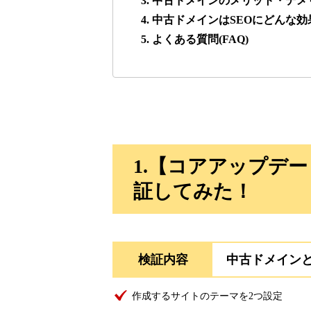
3. 中古ドメインのメリット・デメ
4. 中古ドメインはSEOにどんな
lowslotfamilylocal.com
5. よくある質問(FAQ)
37
onlinepokerbetdansk.com
37
econopundit.com
37
1.【コアアップデ
theharteofmarketing.com
37
証してみた！
myougi.jp
36
検証内容
中古ドメイン
motokari.jp
35
作成するサイトのテーマを2つ設定