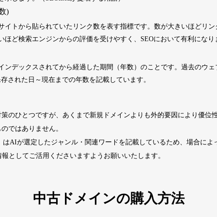
数)
2202
5年
その他
0
サイトから貼られていたリンク数を表す指標です。数が大きいほどリン
いほど検索エンジンからの評価を受けやすく、SEOにおいて有利になり
4677
2年
その他
0
インデックスされてから経過した期間（年数）のことです。過去のウェブサ
くに保存された日～現在までの年数を記載しています。
経済ニュース
963
14年
ビジネス
九州経済
ビジネス
対策のひとつですが、あくまで新規ドメインよりも外的要因により優位
1724
29年
その他
0
ものではありません。
ド」はAIが選定したジャンル・関連ワードを記載しているため、場合に
740
13年
その他
0
情報としてご活用くださいますようお願いいたします。
カードゲーム
攻略
702
2年
趣味
大会情報
中古ドメインの購入方法
2518
1年
その他