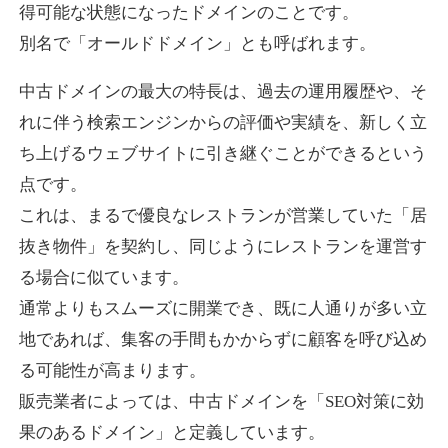
得可能な状態になったドメインのことです。
別名で「オールドドメイン」とも呼ばれます。
higehiro-anime.com
中古ドメインの最大の特長は、過去の運用履歴や、そ
エンターテイメント
ジャンル
れに伴う検索エンジンからの評価や実績を、新しく立
37
DA
882
6年
外部リンク数
ドメイン年齢
ち上げるウェブサイトに引き継ぐことができるという
10,800円
入札 0件
点です。
これは、まるで優良なレストランが営業していた「居
詳細を見る
抜き物件」を契約し、同じようにレストランを運営す
る場合に似ています。
box-cafe.jp
通常よりもスムーズに開業でき、既に人通りが多い立
飲食
ジャンル
地であれば、集客の手間もかからずに顧客を呼び込め
37
DA
217
8年
外部リンク数
ドメイン年齢
る可能性が高まります。
販売業者によっては、中古ドメインを「SEO対策に効
3,300円
入札 2件
果のあるドメイン」と定義しています。
詳細を見る