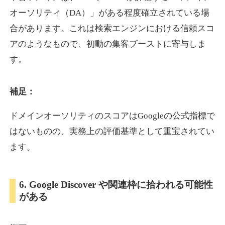
オーソリティ（DA）」がある程度確立されている場
合があります。これは検索エンジンにおける信頼スコ
showanavi.jp
アのようなもので、初動の集客ブーストに寄与しま
書籍
ジャンル
す。
33
DA
979
18年
外部リンク数
ドメイン年齢
3,600円
入札 3件
補足：
詳細を見る
ドメインオーソリティのスコアはGoogleの公式指標で
はないものの、実務上の評価基準として重宝されてい
aoyamasmiprp.jp
ます。
教育
ジャンル
33
DA
6. Google Discover や関連枠に拾われる可能性
145
16年
外部リンク数
ドメイン年齢
がある
3,300円
入札 2件
詳細を見る