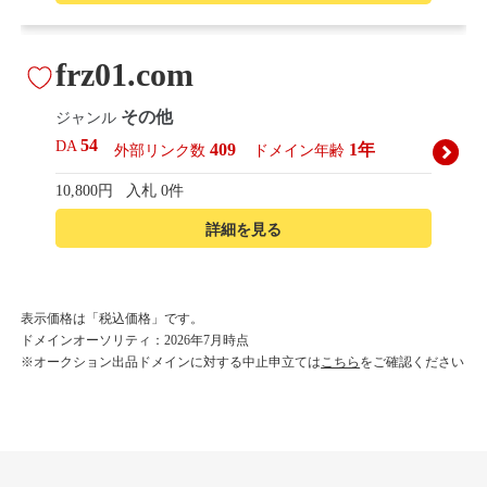
frz01.com
その他
ジャンル
54
DA
409
1年
外部リンク数
ドメイン年齢
10,800円
入札 0件
詳細を見る
korean-beautyshop.com
表示価格は「税込価格」です。
ドメインオーソリティ：2026年7月時点
その他
ジャンル
※オークション出品ドメインに対する中止申立ては
こちら
をご確認ください
54
DA
493
1年
外部リンク数
ドメイン年齢
10,800円
入札 0件
詳細を見る