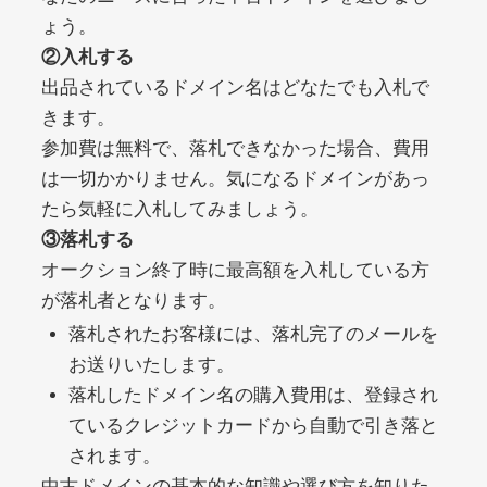
ょう。
②入札する
debtconsolidationorg.info
出品されているドメイン名はどなたでも入札で
きます。
その他
ジャンル
49
DA
参加費は無料で、落札できなかった場合、費用
389
1年
外部リンク数
ドメイン年齢
は一切かかりません。気になるドメインがあっ
10,800円
入札 0件
たら気軽に入札してみましょう。
詳細を見る
③落札する
オークション終了時に最高額を入札している方
が落札者となります。
portalvidalivre.com
落札されたお客様には、落札完了のメールを
その他
ジャンル
お送りいたします。
47
DA
2202
5年
落札したドメイン名の購入費用は、登録され
外部リンク数
ドメイン年齢
ているクレジットカードから自動で引き落と
10,800円
入札 0件
されます。
詳細を見る
中古ドメインの基本的な知識や選び方を知りた