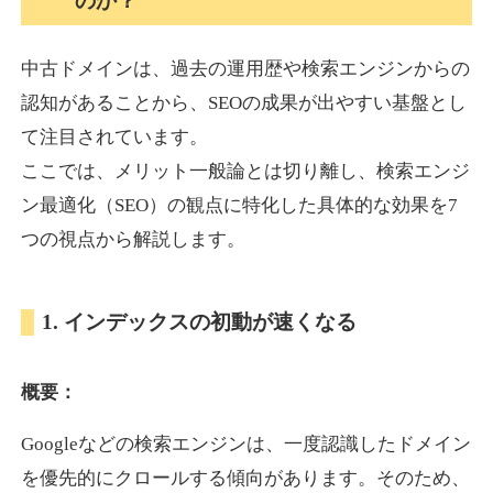
のか？
中古ドメインは、過去の運用歴や検索エンジンからの
akagi-yama.jp
認知があることから、SEOの成果が出やすい基盤とし
旅行
ジャンル
て注目されています。
35
DA
1004
15年
外部リンク数
ドメイン年齢
ここでは、メリット一般論とは切り離し、検索エンジ
3,300円
入札 2件
ン最適化（SEO）の観点に特化した具体的な効果を7
詳細を見る
つの視点から解説します。
2chnavi.net
1. インデックスの初動が速くなる
その他
ジャンル
概要：
35
DA
3998
20年
外部リンク数
ドメイン年齢
Googleなどの検索エンジンは、一度認識したドメイン
11,100円
入札 1件
を優先的にクロールする傾向があります。そのため、
詳細を見る