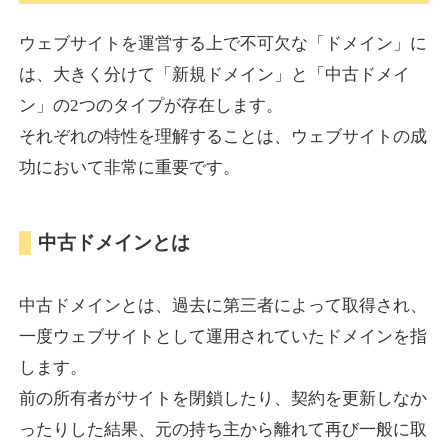
ウェブサイトを運営する上で不可欠な「ドメイン」に
torigirl-movie.com
は、大きく分けて「新規ドメイン」と「中古ドメイ
ン」の2つのタイプが存在します。
その他
ジャンル
それぞれの特性を理解することは、ウェブサイトの成
38
DA
383
10年
外部リンク数
ドメイン年齢
功において非常に重要です。
10,800円
入札 0件
詳細を見る
中古ドメインとは
vrnvroomn.com
中古ドメインとは、過去に第三者によって取得され、
通販
ジャンル
一度ウェブサイトとして運用されていたドメインを指
37
DA
1051
4年
外部リンク数
ドメイン年齢
します。
前の所有者がサイトを閉鎖したり、契約を更新しなか
10,800円
入札 0件
ったりした結果、元の持ち主から離れて再び一般に取
詳細を見る