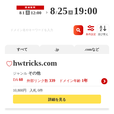
8
25
19:00
開催期間
/
8
1
12:00
火
土
〜
/
条件設定
並び替え
すべて
.jp
.comなど
hwtricks.com
その他
ジャンル
60
DA
339
1年
外部リンク数
ドメイン年齢
10,800円
入札 0件
詳細を見る