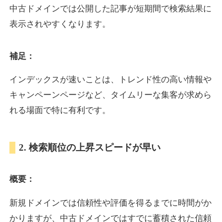
中古ドメインでは公開した記事が短期間で検索結果に
表示されやすくなります。
oazo.jp
補足：
プレミアム文字列
ジャンル
35
DA
626
22年
外部リンク数
ドメイン年齢
インデックスが速いことは、トレンド性の高い情報や
3,300円
入札 2件
キャンペーンページなど、タイムリーな集客が求めら
詳細を見る
れる場面で特に有利です。
e-b.jp
2. 検索順位の上昇スピードが早い
プレミアム文字列
ジャンル
概要：
35
DA
368
3年
外部リンク数
ドメイン年齢
3,300円
入札 2件
新規ドメインでは信頼性や評価を得るまでに時間がか
かりますが、中古ドメインではすでに蓄積された信頼
詳細を見る