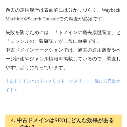
過去の運用履歴は表面的には分かりづらく、Wayback
news-log.jp
MachineやSearch Consoleでの精査が必須です。
エンターテイメント
ジャンル
失敗を防ぐためには、「ドメインの過去履歴調査」と
35
DA
759
9年
外部リンク数
ドメイン年齢
「ジャンルの一致確認」が非常に重要です。
中古ドメインオークションでは、過去の運用履歴やペ
3,300円
入札 2件
ージ評価やジャンル情報を掲載しているので、調査し
詳細を見る
やすいようになっています。
中古ドメインとは？～メリット・デメリット・選び方完全ガ
shadosoku.com
イド
＞
エンターテイメント
ジャンル
35
DA
460
10年
外部リンク数
ドメイン年齢
10,800円
入札 0件
4. 中古ドメインはSEOにどんな効果がある
詳細を見る