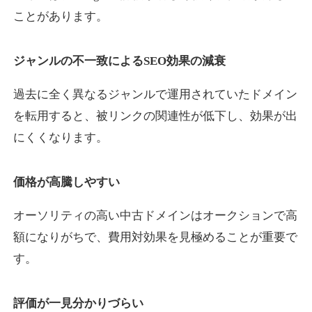
ことがあります。
yaoiso.com
ジャンルの不一致によるSEO効果の減衰
飲食
ジャンル
過去に全く異なるジャンルで運用されていたドメイン
35
DA
359
17年
外部リンク数
ドメイン年齢
を転用すると、被リンクの関連性が低下し、効果が出
10,800円
入札 0件
にくくなります。
詳細を見る
価格が高騰しやすい
outlaw-movie.jp
オーソリティの高い中古ドメインはオークションで高
エンターテイメント
ジャンル
額になりがちで、費用対効果を見極めることが重要で
35
DA
362
14年
外部リンク数
ドメイン年齢
す。
3,300円
入札 2件
評価が一見分かりづらい
詳細を見る