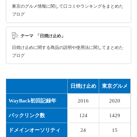
東京のグルメ情報に関して口コミやランキングをまとめた
ブログ
dka-hero.com
その他
ジャンル
テーマ 「日焼け止め」
40
DA
1070
15年
外部リンク数
ドメイン年齢
日焼け止めに関する商品の説明や使用法に関してまとめた
10,800円
入札 0件
ブログ
詳細を見る
日焼け止め
東京グルメ
mimpie.com
WayBack初回記録年
2016
2020
その他
ジャンル
40
DA
324
1年
外部リンク数
ドメイン年齢
バックリンク数
124
1429
10,800円
入札 0件
ドメインオーソリティ
24
15
詳細を見る