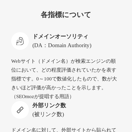
各指標について
newyorktodaylive.com
その他
ジャンル
ドメインオーソリティ
53
DA
430
2年
外部リンク数
ドメイン年齢
(DA：Domain Authority)
10,800円
入札 0件
Webサイト（ドメイン名）が検索エンジンの順
詳細を見る
位において、どの程度評価されていたかを表す
指標です。0～100で数値化したもので、数が大
dog-life-jacket.com
きいほど評価が高かったことを示します。
（SEOmozが提唱する用語）
その他
ジャンル
外部リンク数
53
DA
393
1年
外部リンク数
ドメイン年齢
(被リンク数)
10,800円
入札 0件
詳細を見る
ドメイン名に対して、外部サイトから貼られて