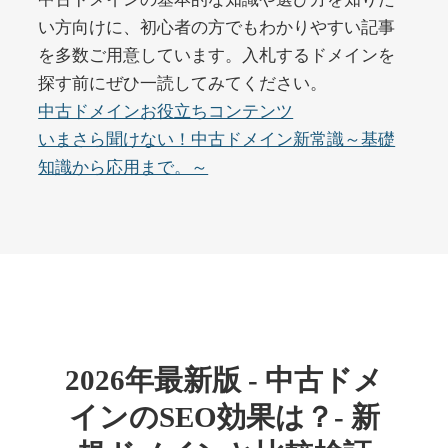
い方向けに、初心者の方でもわかりやすい記事
を多数ご用意しています。入札するドメインを
buywrite-plus.com
探す前にぜひ一読してみてください。
その他
ジャンル
中古ドメインお役立ちコンテンツ
45
DA
4677
2年
いまさら聞けない！中古ドメイン新常識～基礎
外部リンク数
ドメイン年齢
知識から応用まで。～
10,800円
入札 0件
詳細を見る
qbiz.jp
ビジネス
ジャンル
43
DA
963
14年
外部リンク数
ドメイン年齢
2026年最新版 - 中古ドメ
4,500円
入札 6件
インのSEO効果は？- 新
詳細を見る