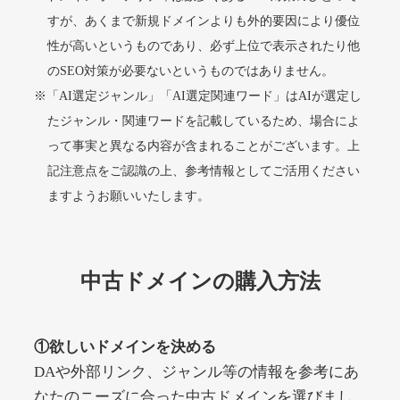
すが、あくまで新規ドメインよりも外的要因により優位
性が高いというものであり、必ず上位で表示されたり他
alprostadil-br.info
のSEO対策が必要ないというものではありません。
※「AI選定ジャンル」「AI選定関連ワード」はAIが選定し
その他
ジャンル
51
DA
たジャンル・関連ワードを記載しているため、場合によ
1202
1年
外部リンク数
ドメイン年齢
って事実と異なる内容が含まれることがございます。上
10,800円
入札 0件
記注意点をご認識の上、参考情報としてご活用ください
詳細を見る
ますようお願いいたします。
toto-robot.com
中古ドメインの購入方法
その他
ジャンル
51
DA
487
1年
外部リンク数
ドメイン年齢
①欲しいドメインを決める
10,800円
入札 0件
DAや外部リンク、ジャンル等の情報を参考にあ
詳細を見る
なたのニーズに合った中古ドメインを選びまし