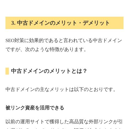
onlinepokerbetdansk.com
3. 中古ドメインのメリット・デメリット
その他
ジャンル
37
DA
SEO対策に効果的であると言われている中古ドメイン
629
1年
外部リンク数
ドメイン年齢
ですが、次のような特徴があります。
10,800円
入札 0件
詳細を見る
中古ドメインのメリットとは？
econopundit.com
中古ドメインの主なメリットは以下のとおりです。
その他
ジャンル
37
DA
446
23年
外部リンク数
ドメイン年齢
被リンク資産を活用できる
10,800円
入札 0件
以前の運用サイトで獲得した高品質な外部リンクが引
詳細を見る