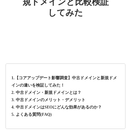
規ドメインと比較検証
してみた
rageboy.com
その他
ジャンル
42
DA
1724
29年
外部リンク数
ドメイン年齢
10,800円
入札 0件
詳細を見る
1.【コアアップデート影響調査】中古ドメインと新規ドメ
sug-web.jp
インの違いを検証してみた！
2. 中古ドメイン・新規ドメインとは？
その他
ジャンル
3. 中古ドメインのメリット・デメリット
42
DA
740
13年
外部リンク数
ドメイン年齢
4. 中古ドメインはSEOにどんな効果があるのか？
5. よくある質問(FAQ)
3,300円
入札 2件
詳細を見る