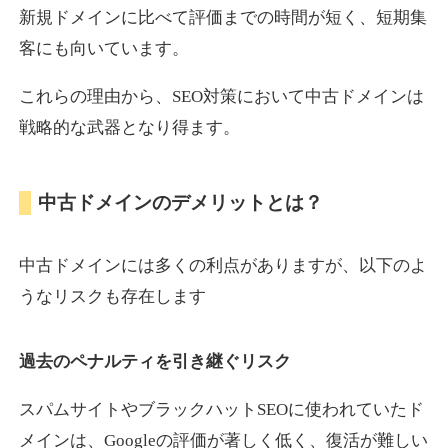
新規ドメインに比べて評価までの時間が短く、短期集
客にも向いています。
motokari.jp
これらの理由から、SEO対策において中古ドメインは
エンターテイメント
ジャンル
戦略的な武器となり得ます。
35
DA
947
21年
外部リンク数
ドメイン年齢
3,300円
入札 2件
中古ドメインのデメリットとは？
詳細を見る
中古ドメインには多くの利点がありますが、以下のよ
uho2.com
うなリスクも存在します
通販
ジャンル
過去のペナルティを引き継ぐリスク
35
DA
282
12年
外部リンク数
ドメイン年齢
10,800円
入札 0件
スパムサイトやブラックハットSEOに使われていたド
メインは、Googleの評価が著しく低く、復活が難しい
詳細を見る