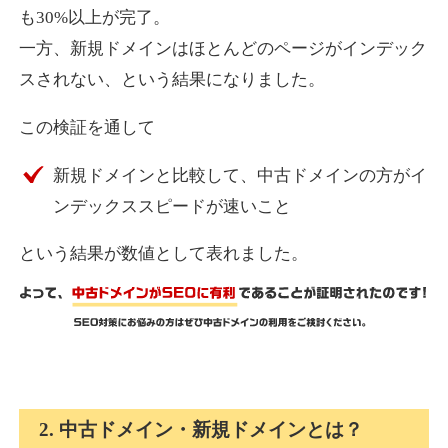
も30%以上が完了。
一方、新規ドメインはほとんどのページがインデック
express-soft.com
スされない、という結果になりました。
その他
ジャンル
この検証を通して
38
DA
919
26年
外部リンク数
ドメイン年齢
新規ドメインと比較して、中古ドメインの方がイ
10,800円
入札 0件
ンデックススピードが速いこと
詳細を見る
という結果が数値として表れました。
fukuoka-marathon.com
その他
ジャンル
38
DA
662
19年
外部リンク数
ドメイン年齢
10,800円
入札 0件
2. 中古ドメイン・新規ドメインとは？
詳細を見る