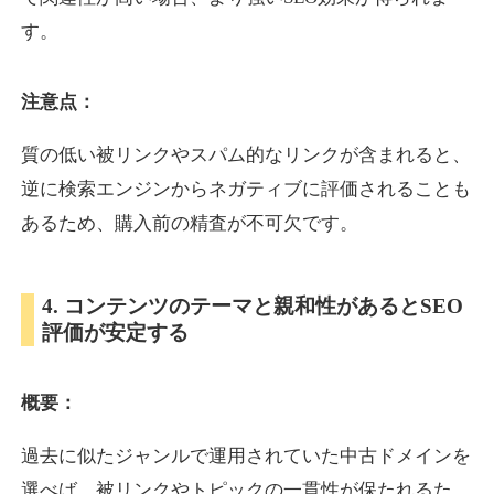
す。
inublo.jp
注意点：
ペット
ジャンル
34
DA
質の低い被リンクやスパム的なリンクが含まれると、
2080
21年
外部リンク数
ドメイン年齢
逆に検索エンジンからネガティブに評価されることも
3,600円
入札 3件
あるため、購入前の精査が不可欠です。
詳細を見る
4. コンテンツのテーマと親和性があるとSEO
uragu.com
評価が安定する
通販
ジャンル
34
DA
概要：
331
20年
外部リンク数
ドメイン年齢
11,100円
入札 1件
過去に似たジャンルで運用されていた中古ドメインを
詳細を見る
選べば、被リンクやトピックの一貫性が保たれるた