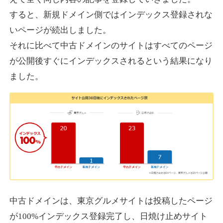
すると、新規ドメイン側ではインデックス登録されな
いページが続出しました。
designcrave.com
それに比べて中古ドメインのサイトはすべてのページ
その他
ジャンル
が公開後すぐにインデックスされるという結果になり
38
DA
1377
18年
外部リンク数
ドメイン年齢
ました。
10,800円
入札 0件
詳細を見る
actagainstaids.com
その他
ジャンル
38
DA
527
26年
外部リンク数
ドメイン年齢
10,800円
入札 0件
中古ドメインは、東京グルメサイトは投稿したページ
が100%インデックス登録完了し、日焼け止めサイト
詳細を見る