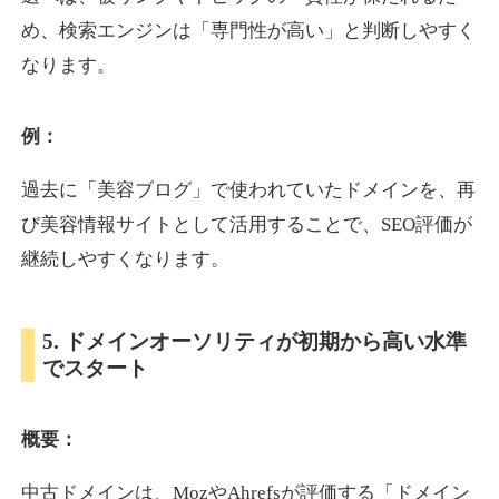
め、検索エンジンは「専門性が高い」と判断しやすく
なります。
otomedou.info
ゲーム
ジャンル
例：
34
DA
246
12年
外部リンク数
ドメイン年齢
過去に「美容ブログ」で使われていたドメインを、再
10,800円
入札 0件
び美容情報サイトとして活用することで、SEO評価が
詳細を見る
継続しやすくなります。
kakusen-kun.com
5. ドメインオーソリティが初期から高い水準
でスタート
エンターテイメント
ジャンル
34
DA
338
13年
外部リンク数
ドメイン年齢
概要：
10,800円
入札 0件
詳細を見る
中古ドメインは、MozやAhrefsが評価する「ドメイン