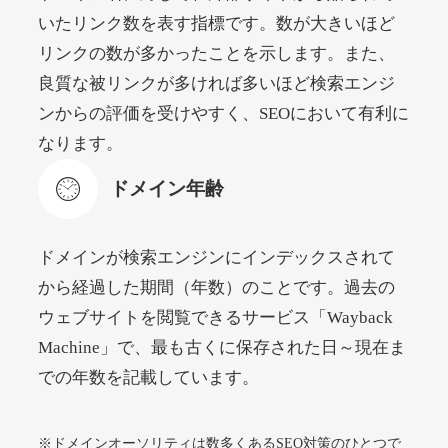
いたリンク数を表す指標です。数が大きいほど
リンクの数が多かったことを示します。また、
beamie.jp
良質な被リンクが多ければ多いほど検索エンジ
エンターテイメント
ジャンル
ンからの評価を受けやすく、SEOにおいて有利に
52
DA
3790
16年
外部リンク数
ドメイン年齢
なります。
4,200円
入札 7件
ドメイン年齢
詳細を見る
ドメインが検索エンジンにインデックスされて
themusicnotebook.com
から経過した期間（年数）のことです。過去の
ウェブサイトを閲覧できるサービス「Wayback
その他
ジャンル
Machine」で、最も古くに保存された日～現在ま
52
DA
392
1年
外部リンク数
ドメイン年齢
での年数を記載しています。
10,800円
入札 0件
詳細を見る
※ドメインオーソリティは数多くあるSEO対策のひとつで