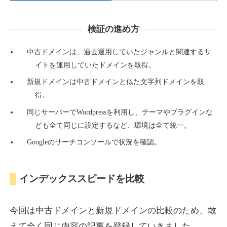
検証の進め方
countdown-x.com
中古ドメインは、過去運用していたジャンルと関連するサ
その他
ジャンル
イトを運用していたドメインを取得。
39
DA
479
14年
外部リンク数
ドメイン年齢
新規ドメインは中古ドメインと似た文字列ドメインを取
10,800円
入札 0件
得。
詳細を見る
同じサーバーでWordpressを利用し、テーマやプラグインな
ども全て同じに設定するなど、環境は全て統一。
Googleのサーチコンソールで状況を確認。
campus-web.jp
就職・転職
ジャンル
インデックススピードを比較
38
DA
1151
8年
外部リンク数
ドメイン年齢
3,600円
入札 3件
今回は中古ドメインと新規ドメインの比較のため、敢
詳細を見る
えて全く同じ内容の記事を登録していきました。