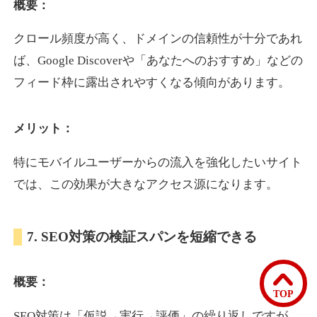
概要：
クロール頻度が高く、ドメインの信頼性が十分であれ
bomibomi.com
ば、Google Discoverや「あなたへのおすすめ」などの
音楽
ジャンル
フィード枠に露出されやすくなる傾向があります。
33
DA
183
15年
外部リンク数
ドメイン年齢
メリット：
10,800円
入札 0件
詳細を見る
特にモバイルユーザーからの流入を強化したいサイト
では、この効果が大きなアクセス源になります。
b1-kitakyushu.jp
7. SEO対策の検証スパンを短縮できる
イベント
ジャンル
33
DA
200
8年
外部リンク数
ドメイン年齢
概要：
3,300円
入札 2件
TOP
詳細を見る
SEO対策は「仮説→実行→評価」の繰り返しですが、