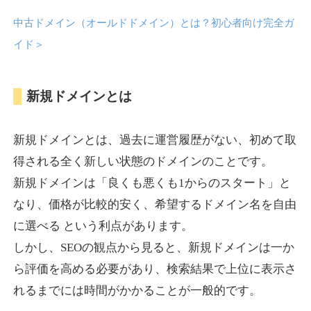
中古ドメイン（オールドドメイン）とは？初心者向け完全ガ
anipani.jp
イド
＞
ゲーム
ジャンル
新規ドメインとは
37
DA
418
12年
外部リンク数
ドメイン年齢
3,300円
入札 2件
新規ドメインとは、過去に運営履歴がない、初めて取
詳細を見る
得される全く新しい状態のドメインのことです。
新規ドメインは「良くも悪くも1からのスタート」と
lowslotfamilylocal.com
なり、価格が比較的安く、希望するドメイン名を自由
に選べる という利点があります。
その他
ジャンル
しかし、SEOの観点から見ると、新規ドメインは一か
37
DA
653
1年
外部リンク数
ドメイン年齢
ら評価を高める必要があり、検索結果で上位に表示さ
10,800円
入札 0件
れるまでには時間がかかることが一般的です。
詳細を見る