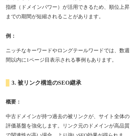
指標（ドメインパワー）が活用できるため、順位上昇
までの期間が短縮されることがあります。
yoshuhanten.com
飲食
ジャンル
例：
34
DA
271
25年
外部リンク数
ドメイン年齢
ニッチなキーワードやロングテールワードでは、数週
10,800円
入札 0件
間以内に1ページ目表示される事例もあります。
詳細を見る
3. 被リンク構造のSEO継承
naruto-20th.jp
概要：
イベント
ジャンル
34
DA
270
4年
外部リンク数
ドメイン年齢
中古ドメインが持つ過去の被リンクが、サイト全体の
3,600円
入札 3件
評価基盤を強化します。リンク元のドメインが高品質
詳細を見る
で関連性が高い場合、より強いSEO効果が得られま