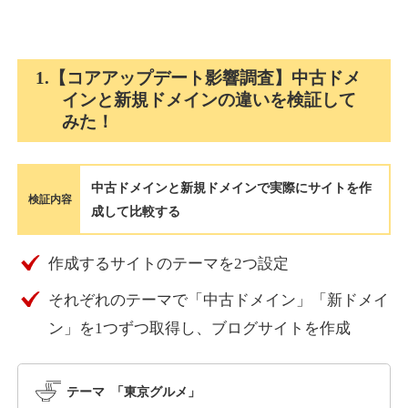
holocardstrategy.jp
1.【コアアップデート影響調査】中古ドメ
インと新規ドメインの違いを検証して
趣味
ジャンル
みた！
40
DA
702
2年
外部リンク数
ドメイン年齢
3,300円
入札 3件
中古ドメインと新規ドメインで実際にサイトを作
詳細を見る
検証内容
成して比較する
suka-jp.com
作成するサイトのテーマを2つ設定
それぞれのテーマで「中古ドメイン」「新ドメイ
その他
ジャンル
40
ン」を1つずつ取得し、ブログサイトを作成
DA
2518
1年
外部リンク数
ドメイン年齢
10,800円
入札 0件
テーマ 「東京グルメ」
詳細を見る